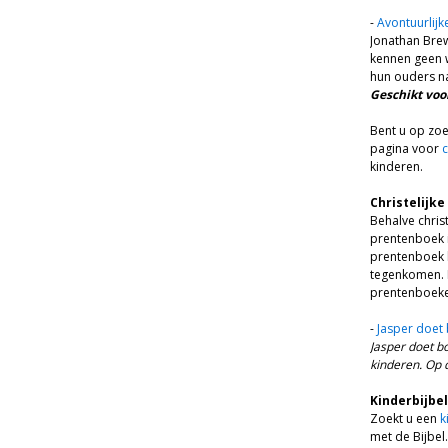
-
Avontuurlijk
Jonathan Brew
kennen geen w
hun ouders na
Geschikt voor
Bent u op zoe
pagina voor
c
kinderen.
Christelijk
Behalve chris
prentenboek i
prentenboek 
tegenkomen. H
prentenboeke
-
Jasper doe
Jasper doet b
kinderen. Op 
Kinderbijbel
Zoekt u een
k
met de Bijbel