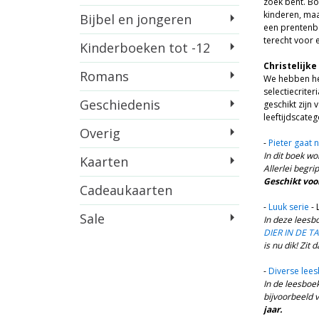
zoek bent. Bo
kinderen, maa
Bijbel en jongeren
een prentenbo
terecht voor 
Kinderboeken tot -12
Christelijk
Romans
We hebben hee
selectiecriter
Geschiedenis
geschikt zijn 
leeftijdscateg
Overig
-
Pieter gaat 
In dit boek wo
Kaarten
Allerlei begr
Geschikt voor
Cadeaukaarten
-
Luuk serie
- 
Sale
In deze leesbo
DIER IN DE T
is nu dik! Zit 
-
Diverse lee
In de leesboe
bijvoorbeeld v
jaar.