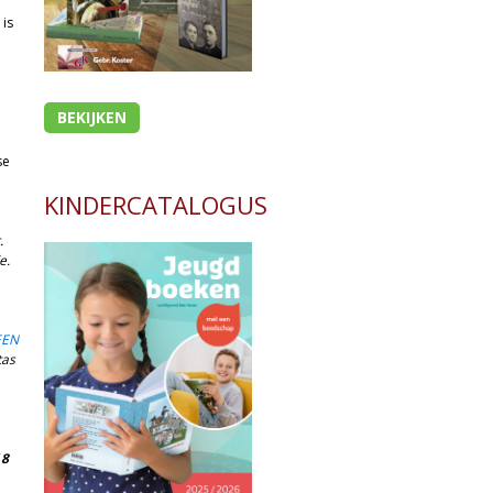
is
BEKIJKEN
se
KINDERCATALOGUS
.
e.
EEN
tas
 8