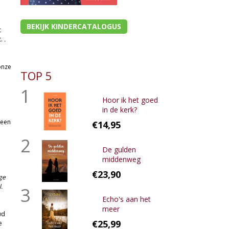
e
BEKIJK KINDERCATALOGUS
t
t.
.
onze
TOP 5
1
Hoor ik het goed
in de kerk?
 een
€14,95
2
De gulden
middenweg
€23,90
ge
.
3
Echo's aan het
meer
wd
€25,99
e