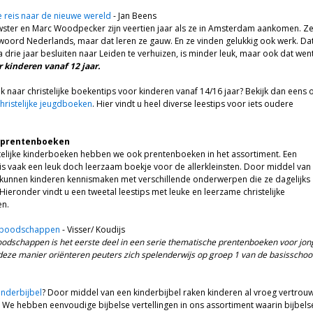
e reis naar de nieuwe wereld
- Jan Beens
ster en Marc Woodpecker zijn veertien jaar als ze in Amsterdam aankomen. Z
oord Nederlands, maar dat leren ze gauw. En ze vinden gelukkig ook werk. Da
 drie jaar besluiten naar Leiden te verhuizen, is minder leuk, maar ook dat wen
 kinderen vanaf 12 jaar.
k naar christelijke boekentips voor kinderen vanaf 14/16 jaar? Bekijk dan eens 
hristelijke jeugdboeken
. Hier vindt u heel diverse leestips voor iets oudere
e prentenboeken
telijke kinderboeken hebben we ook prentenboeken in het assortiment. Een
s vaak een leuk doch leerzaam boekje voor de allerkleinsten. Door middel van
kunnen kinderen kennismaken met verschillende onderwerpen die ze dagelijks
ieronder vindt u een tweetal leestips met leuke en leerzame christelijke
n.
t boodschappen
- Visser/ Koudijs
oodschappen is het eerste deel in een serie thematische prentenboeken voor jon
deze manier oriënteren peuters zich spelenderwijs op groep 1 van de basisschool
inderbijbel
? Door middel van een kinderbijbel raken kinderen al vroeg vertrou
. We hebben eenvoudige bijbelse vertellingen in ons assortiment waarin bijbels