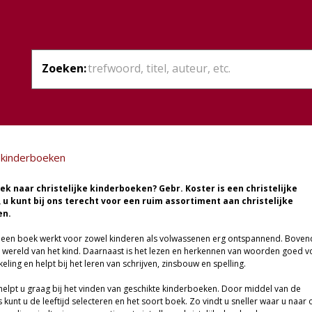
Zoeken:
e kinderboeken
ek naar christelijke kinderboeken? Gebr. Koster is een christelijke
u kunt bij ons terecht voor een ruim assortiment aan christelijke
en.
 een boek werkt voor zowel kinderen als volwassenen erg ontspannend. Boven
de wereld van het kind. Daarnaast is het lezen en herkennen van woorden goed v
eling en helpt bij het leren van schrijven, zinsbouw en spelling.
helpt u graag bij het vinden van geschikte kinderboeken. Door middel van de
s kunt u de leeftijd selecteren en het soort boek. Zo vindt u sneller waar u naar 