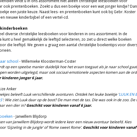
vendien vindt u in ons assortiment niet alleen christelijke leesboeken voor
r ook prentenboeken. Zoekt u dus een boekje voor een wat jonger kindje? Dan 
ekje een juiste keuze. Naast lees- en prentenboeken kunt ook bij Gebr. Koster
een nieuwe kinderbijbel of een vertel-cd.
e kinderboeken
l diverse christelijke leesboeken voor kinderen in ons assortiment. In de
ia kunt u heel gemakkelijk de leeftijd selecteren, zo ziet u direct welke boeken
voor die leeftijd. We geven u graag een aantal christelijke boekentips voor diver
orieën.
naar school
- Willemieke Kloosterman-Coster
rdt op een speelse manier duidelijk hoe het eraan toegaat als je naar school gaat
ippen worden uitgelegd, maar ook sociaal-emotionele aspecten komen aan de ord
 kinderen jonger 6 jaar.
Lize Anker
ekjes beleeft Luuk verschillende avonturen. Ontdek het leuke boektje '
LUUK EN 
AS
': Wie ziet Luuk daar op de boot? De man met de tas. Die was ook in de zoo. De 
daar een dier in?
Geschikt voor kinderen vanaf 6 jaar.
sboeken
- Janwillem Blijdorp
ken van Janwillem Blijdorp wordt iedere keer een nieuw avontuur beleefd. Kies
oor ‘Gijzeling in de jungle’ of ‘Rome sweet Rome’.
Geschikt voor kinderen vanaf