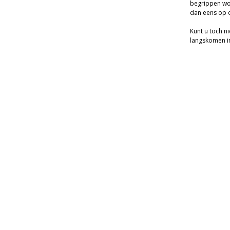
begrippen wor
dan eens op o
Kunt u toch ni
langskomen in 