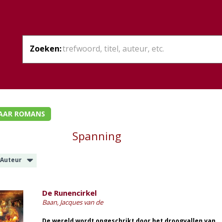
Zoeken:
AAR ROMANS
Spanning
:
Auteur
De Runencirkel
Baan, Jacques van de
De wereld wordt opgeschrikt door het droogvallen van