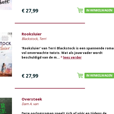
€ 27,99
IN WINKELWAGEN
Rooksluier
Blackstock, Terri
‘Rooksluier’ van Terri Blackstock is een spannende roma
vol onverwachte twists. Wat als jouw vader wordt
beschuldigd van de m...
lees verder
€ 27,99
IN WINKELWAGEN
Oversteek
Dam A. van
Deze oorlogsroman speelt zich af vóór en tijdens de