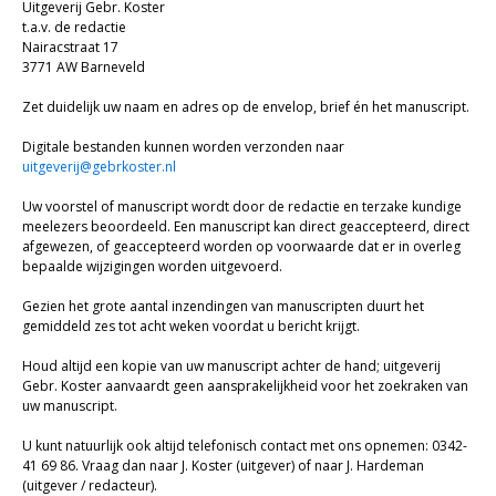
Bijbel en kind
Uitgeverij Gebr. Koster
t.a.v. de redactie
Bijbel en jongeren
Nairacstraat 17
3771 AW Barneveld
Kinderboeken tot -12
Zet duidelijk uw naam en adres op de envelop, brief én het manuscript.
Romans
Digitale bestanden kunnen worden verzonden naar
uitgeverij@gebrkoster.nl
Geschiedenis
Uw voorstel of manuscript wordt door de redactie en terzake kundige
Overig
meelezers beoordeeld. Een manuscript kan direct geaccepteerd, direct
afgewezen, of geaccepteerd worden op voorwaarde dat er in overleg
Kaarten
bepaalde wijzigingen worden uitgevoerd.
Gezien het grote aantal inzendingen van manuscripten duurt het
Cadeaukaarten
gemiddeld zes tot acht weken voordat u bericht krijgt.
Sale
Houd altijd een kopie van uw manuscript achter de hand; uitgeverij
Gebr. Koster aanvaardt geen aansprakelijkheid voor het zoekraken van
uw manuscript.
U kunt natuurlijk ook altijd telefonisch contact met ons opnemen: 0342-
41 69 86. Vraag dan naar J. Koster (uitgever) of naar J. Hardeman
(uitgever / redacteur).