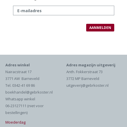
Adres winkel
Adres magazijn uitgeverij
Nairacstraat 17
Anth. Fokkerstraat 73
3771 AW Barneveld
3772 MP Barneveld
Tel. 0342-41 69 86
uitgeverij@gebrkoster.nl
boekhandel@gebrkoster.nl
Whatsapp winkel
06-23127111 (niet voor
bestellingen)
Moederdag