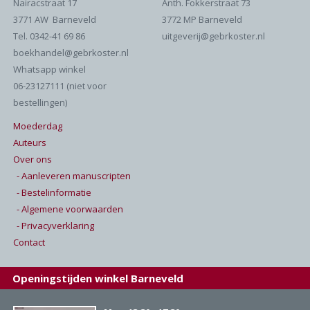
Nairacstraat 17
Anth. Fokkerstraat 73
3771 AW Barneveld
3772 MP Barneveld
Tel. 0342-41 69 86
uitgeverij@gebrkoster.nl
boekhandel@gebrkoster.nl
Whatsapp winkel
06-23127111 (niet voor
bestellingen)
Moederdag
Auteurs
Over ons
- Aanleveren manuscripten
- Bestelinformatie
- Algemene voorwaarden
- Privacyverklaring
Contact
Openingstijden winkel Barneveld