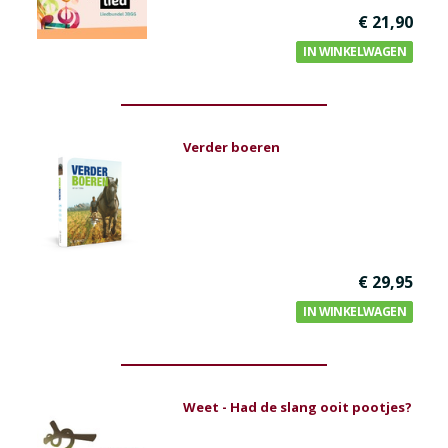
Bijbel en kind
€ 21,90
Bijbel en jongeren
IN WINKELWAGEN
Kinderboeken tot -12
Romans
Verder boeren
Geschiedenis
Overig
Kaarten
Cadeaukaarten
€ 29,95
IN WINKELWAGEN
Sale
Weet - Had de slang ooit pootjes?