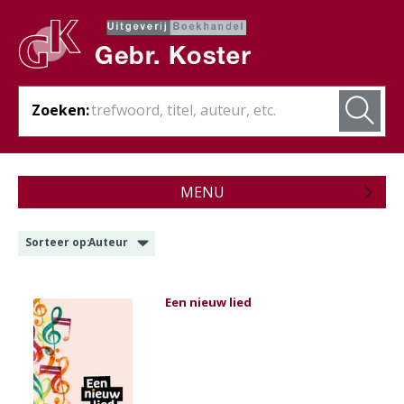
Zoeken:
MENU
Zojuist verschenen
Sorteer op:
Auteur
Wordt verwacht
Theologie
Een nieuw lied
Bijbels
Christelijk leven