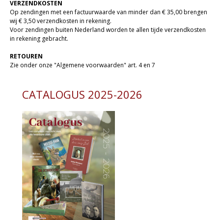
Bijbel en kind
VERZENDKOSTEN
Op zendingen met een factuurwaarde van minder dan € 35,00 brengen
Bijbel en jongeren
wij € 3,50 verzendkosten in rekening.
Voor zendingen buiten Nederland worden te allen tijde verzendkosten
Kinderboeken tot -12
in rekening gebracht.
RETOUREN
Romans
Zie onder onze "Algemene voorwaarden" art. 4 en 7
Geschiedenis
CATALOGUS 2025-2026
Overig
Kaarten
Cadeaukaarten
Sale