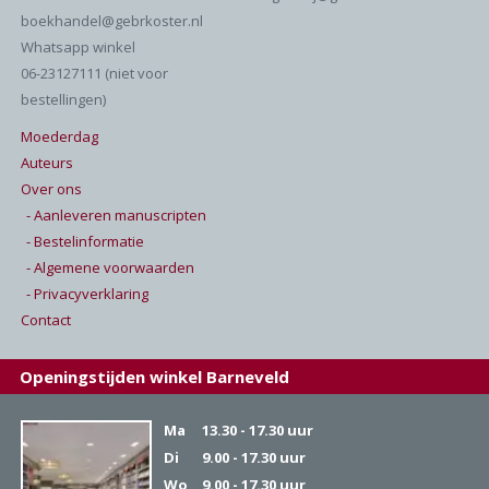
boekhandel@gebrkoster.nl
Whatsapp winkel
06-23127111 (niet voor
bestellingen)
Moederdag
Auteurs
Over ons
- Aanleveren manuscripten
- Bestelinformatie
- Algemene voorwaarden
- Privacyverklaring
Contact
Openingstijden winkel Barneveld
Ma
13.30 - 17.30 uur
Di
9.00 - 17.30 uur
Wo
9.00 - 17.30 uur