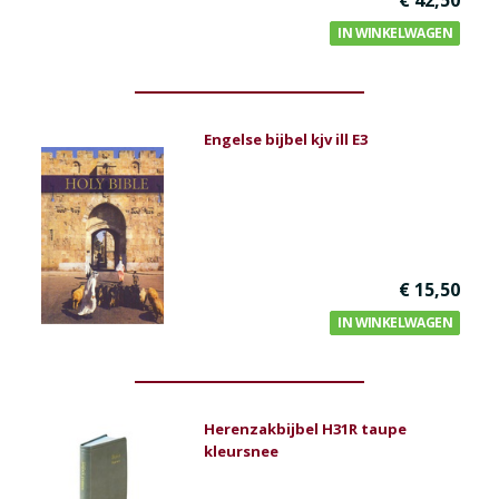
€ 42,50
IN WINKELWAGEN
Engelse bijbel kjv ill E3
€ 15,50
IN WINKELWAGEN
Herenzakbijbel H31R taupe
kleursnee