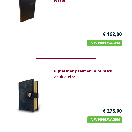
letter
- Bijbel met uitleg
- Buitenlandse talen
- Huisbijbels
- Luxe Bijbels (met slot)
€ 162,00
- Uitlopende collectie
IN WINKELWAGEN
- Zakbijbel / Psalmboek
Christelijk leven
Bijbel en kind
Bijbel met psalmen in nubuck
drukk. zilv
Bijbel en jongeren
Kinderboeken tot -12
Romans
€ 278,00
Geschiedenis
IN WINKELWAGEN
Overig