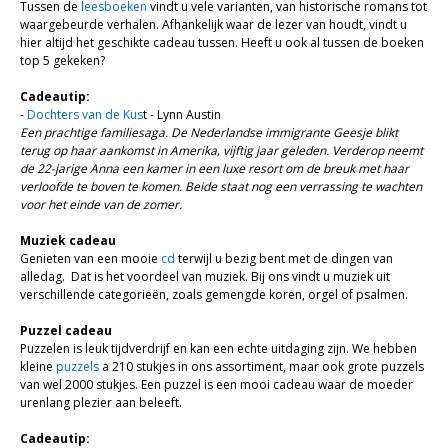
Bijbel en kind
Tussen de
leesboeken
vindt u vele varianten, van historische romans tot
waargebeurde verhalen. Afhankelijk waar de lezer van houdt, vindt u
Bijbel en jongeren
hier altijd het geschikte cadeau tussen. Heeft u ook al tussen de boeken
top 5 gekeken?
Kinderboeken tot -12
Cadeautip:
-
Dochters van de Kus
t - Lynn Austin
Romans
Een prachtige familiesaga. De Nederlandse immigrante Geesje blikt
terug op haar aankomst in Amerika, vijftig jaar geleden. Verderop neemt
Geschiedenis
de 22-jarige Anna een kamer in een luxe resort om de breuk met haar
verloofde te boven te komen. Beide staat nog een verrassing te wachten
Overig
voor het einde van de zomer.
Kaarten
Muziek cadeau
Genieten van een mooie
cd
terwijl u bezig bent met de dingen van
alledag. Dat is het voordeel van muziek. Bij ons vindt u muziek uit
Cadeaukaarten
verschillende categorieën, zoals gemengde koren, orgel of psalmen.
Sale
Puzzel cadeau
Puzzelen is leuk tijdverdrijf en kan een echte uitdaging zijn. We hebben
kleine
puzzels
a 210 stukjes in ons assortiment, maar ook grote puzzels
van wel 2000 stukjes. Een puzzel is een mooi cadeau waar de moeder
urenlang plezier aan beleeft.
Cadeautip: