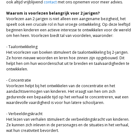
Bijbel en kind
ook altijd vrijblijvend
contact
met ons opnemen voor meer advies.
Bijbel en jongeren
Waarom is voorlezen belangrijk voor 2 jarigen?
Voorlezen aan 2-jarigen is niet alleen een aangename bezigheid, het
Kinderboeken tot -12
speelt ook een cruciale rol in hun vroege ontwikkeling. Op deze leeftijd
beginnen kinderen een actieve interesse te ontwikkelen voor de wereld
om hen heen. Voorlezen biedt tal van voordelen, waaronder:
Romans
- Taalontwikkeling
Geschiedenis
Het voorlezen van boeken stimuleert de taalontwikkeling bij 2-jarigen.
Ze horen nieuwe woorden en leren hoe zinnen zijn opgebouwd. Dit
Overig
helpt hen om hun woordenschat uit te breiden en taalvaardigheden te
ontwikkelen.
Kaarten
- Concentratie
Voorlezen helpt bij het ontwikkelen van de concentratie en het
Cadeaukaarten
aandachtsvermogen van kinderen. Het vraagt van hen om zich
gedurende een bepaalde tijd op het verhaal te concentreren, wat een
Sale
waardevolle vaardigheid is voor hun latere schooljaren.
- Verbeeldingskracht
Het lezen van verhalen stimuleert de verbeeldingskracht van kinderen.
Ze kunnen zich inleven in de personages en de situaties in het verhaal,
wat hun creativiteit bevordert.