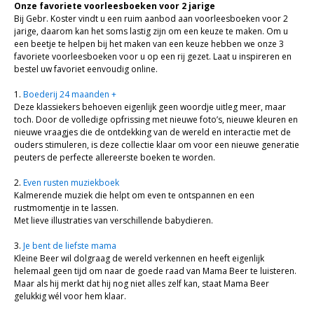
Onze favoriete voorleesboeken voor 2 jarige
Bij Gebr. Koster vindt u een ruim aanbod aan voorleesboeken voor 2
jarige, daarom kan het soms lastig zijn om een keuze te maken. Om u
een beetje te helpen bij het maken van een keuze hebben we onze 3
favoriete voorleesboeken voor u op een rij gezet. Laat u inspireren en
bestel uw favoriet eenvoudig online.
1.
Boederij 24 maanden +
Deze klassiekers behoeven eigenlijk geen woordje uitleg meer, maar
toch. Door de volledige opfrissing met nieuwe foto’s, nieuwe kleuren en
nieuwe vraagjes die de ontdekking van de wereld en interactie met de
ouders stimuleren, is deze collectie klaar om voor een nieuwe generatie
peuters de perfecte allereerste boeken te worden.
2.
Even rusten muziekboek
Kalmerende muziek die helpt om even te ontspannen en een
rustmomentje in te lassen.
Met lieve illustraties van verschillende babydieren.
3.
Je bent de liefste mama
Kleine Beer wil dolgraag de wereld verkennen en heeft eigenlijk
helemaal geen tijd om naar de goede raad van Mama Beer te luisteren.
Maar als hij merkt dat hij nog niet alles zelf kan, staat Mama Beer
gelukkig wél voor hem klaar.