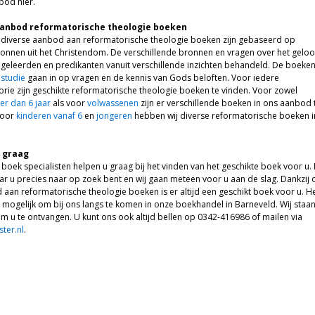
bod hier.
anbod reformatorische theologie boeken
 diverse aanbod aan reformatorische theologie boeken zijn gebaseerd op
ronnen uit het Christendom. De verschillende bronnen en vragen over het geloo
eleerden en predikanten vanuit verschillende inzichten behandeld. De boeke
lstudie
gaan in op vragen en de kennis van Gods beloften. Voor iedere
gorie zijn geschikte reformatorische theologie boeken te vinden. Voor zowel
er dan 6 jaar
als voor
volwassenen
zijn er verschillende boeken in ons aanbod 
voor
kinderen vanaf 6
en
jongeren
hebben wij diverse reformatorische boeken i
u graag
boek specialisten helpen u graag bij het vinden van het geschikte boek voor u. 
r u precies naar op zoek bent en wij gaan meteen voor u aan de slag. Dankzij 
aan reformatorische theologie boeken is er altijd een geschikt boek voor u. He
 mogelijk om bij ons langs te komen in onze boekhandel in Barneveld. Wij staa
om u te ontvangen. U kunt ons ook altijd bellen op 0342-416986 of mailen via
ter.nl
.