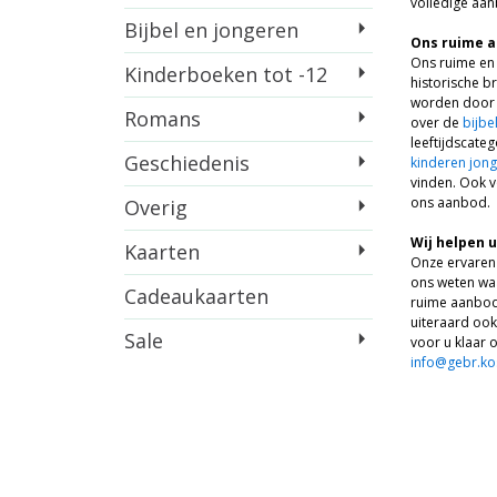
volledige aan
Bijbel en jongeren
Ons ruime a
Ons ruime en
Kinderboeken tot -12
historische b
worden door g
Romans
over de
bijbe
leeftijdscate
Geschiedenis
kinderen jong
vinden. Ook 
ons aanbod.
Overig
Wij helpen 
Kaarten
Onze ervaren 
ons weten waa
Cadeaukaarten
ruime aanbod 
uiteraard ook
Sale
voor u klaar 
info@gebr.kos