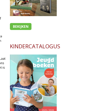
f
n
BEKIJKEN
te
n
KINDERCATALOGUS
Laat
ons
t is
n