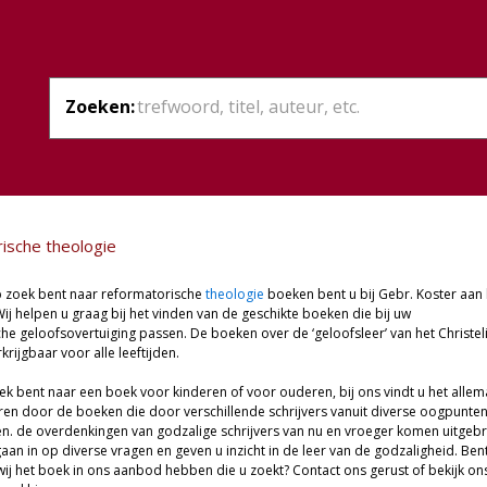
Zoeken:
ische theologie
 zoek bent naar reformatorische
theologie
boeken bent u bij Gebr. Koster aan 
Wij helpen u graag bij het vinden van de geschikte boeken die bij uw
he geloofsovertuiging passen. De boeken over de ‘geloofsleer’ van het Christeli
rkrijgbaar voor alle leeftijden.
ek bent naar een boek voor kinderen of voor ouderen, bij ons vindt u het allem
eren door de boeken die door verschillende schrijvers vanuit diverse oogpunte
en. de overdenkingen van godzalige schrijvers van nu en vroeger komen uitgeb
aan in op diverse vragen en geven u inzicht in de leer van de godzaligheid. Ben
ij het boek in ons aanbod hebben die u zoekt? Contact ons gerust of bekijk on