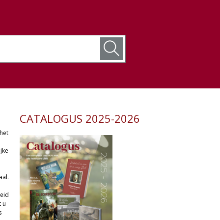
CATALOGUS 2025-2026
het
jke
aal.
n
reid
t u
s