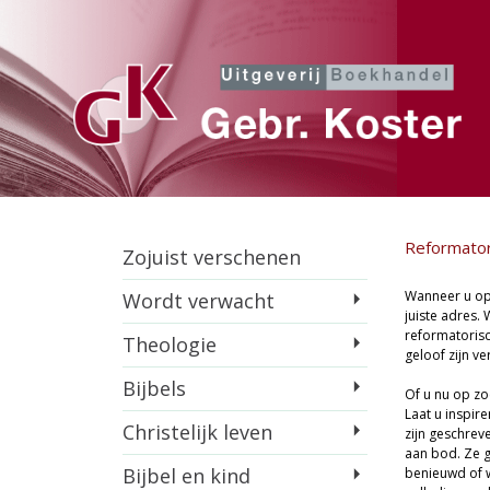
Reformator
Zojuist verschenen
Wanneer u op
Wordt verwacht
juiste adres. 
reformatorisc
Theologie
geloof zijn ve
Bijbels
Of u nu op zo
Laat u inspir
Christelijk leven
zijn geschrev
aan bod. Ze g
Bijbel en kind
benieuwd of w