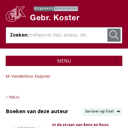
Zoeken:
MENU
Zojuist verschenen
M. Venderbos-Duijster
Wordt verwacht
Theologie
< TERUG
Bijbels
Boeken van deze auteur
Sorteer op:
Titel
Christelijk leven
In de straat van Rens en Roos