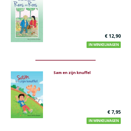
Bijbel en kind
Bijbel en jongeren
Kinderboeken tot -12
Romans
€ 12,90
IN WINKELWAGEN
Geschiedenis
Overig
Kaarten
Sam en zijn knuffel
Cadeaukaarten
Sale
€ 7,95
IN WINKELWAGEN