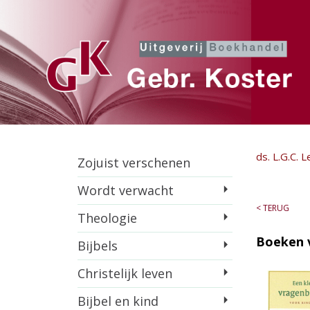
ds. L.G.C. 
Zojuist verschenen
Wordt verwacht
< TERUG
Theologie
Boeken 
Bijbels
Christelijk leven
Bijbel en kind