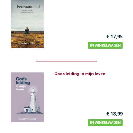
Bijbel en kind
Bijbel en jongeren
Kinderboeken tot -12
Romans
€ 17,95
IN WINKELWAGEN
Geschiedenis
Overig
Kaarten
Gods leiding in mijn leven
Cadeaukaarten
Sale
€ 18,99
IN WINKELWAGEN