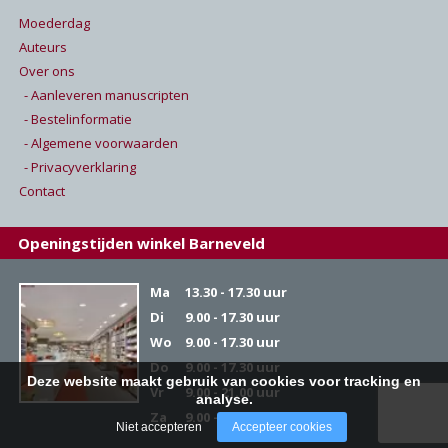
Moederdag
Auteurs
Over ons
- Aanleveren manuscripten
- Bestelinformatie
- Algemene voorwaarden
- Privacyverklaring
Contact
Openingstijden winkel Barneveld
Ma
13.30 - 17.30 uur
Di
9.00 - 17.30 uur
Wo
9.00 - 17.30 uur
Do
9.00 - 17.30 uur
Deze website maakt gebruik van cookies voor tracking en
Vr
9.00 - 21.00 uur
analyse.
Za
9.00 - 17.00 uur
Niet accepteren
Accepteer cookies