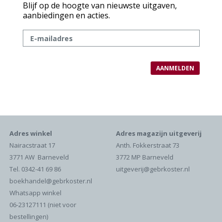
Blijf op de hoogte van nieuwste uitgaven,
aanbiedingen en acties.
Adres winkel
Adres magazijn uitgeverij
Nairacstraat 17
Anth. Fokkerstraat 73
3771 AW Barneveld
3772 MP Barneveld
Tel. 0342-41 69 86
uitgeverij@gebrkoster.nl
boekhandel@gebrkoster.nl
Whatsapp winkel
06-23127111 (niet voor
bestellingen)