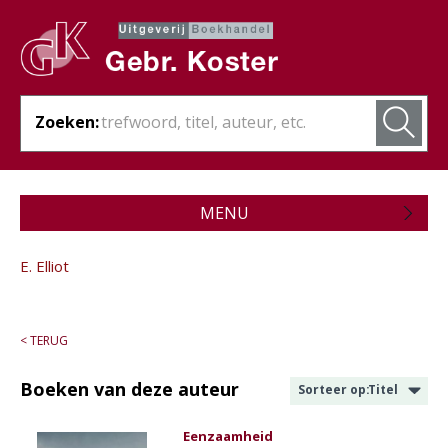
Zoeken:
MENU
Zojuist verschenen
E. Elliot
Wordt verwacht
Theologie
< TERUG
Bijbels
Boeken van deze auteur
Sorteer op:
Titel
Christelijk leven
Eenzaamheid