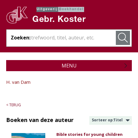
Zoeken:
MENU
Zojuist verschenen
H. van Dam
Wordt verwacht
Theologie
< TERUG
Bijbels
Boeken van deze auteur
Sorteer op:
Titel
Christelijk leven
Bible stories for young children