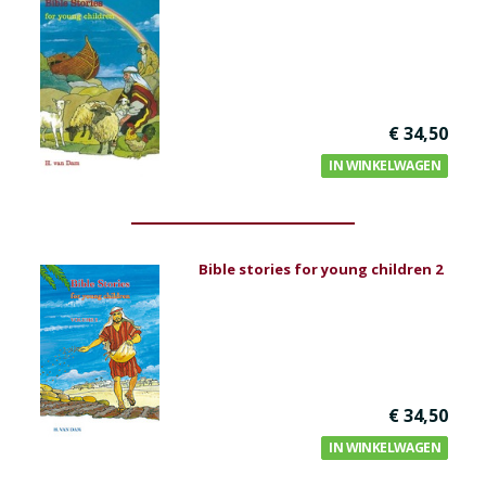
Bijbel en kind
Bijbel en jongeren
Kinderboeken tot -12
Romans
€ 34,50
IN WINKELWAGEN
Geschiedenis
Overig
Kaarten
Bible stories for young children 2
Cadeaukaarten
Sale
€ 34,50
IN WINKELWAGEN