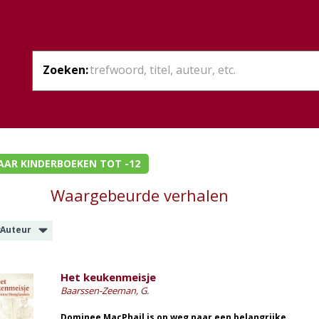
Zoeken:
AAR KINDERBOEKEN TOT -12
Waargebeurde verhalen
:
Auteur
Het keukenmeisje
Baarssen-Zeeman, G.
Dominee MacPhail is op weg naar een belangrijke