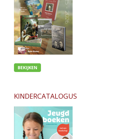
Bijbel en kind
Bijbel en jongeren
Kinderboeken tot -12
- Leesboeken 4-6 jaar
- Leesboeken 6-8 jaar
- Leesboeken 8-12 jaar
- Waargebeurde verhalen
BEKIJKEN
- Prentenboeken alg.
- Prentenboeken informatief
Romans
KINDERCATALOGUS
Geschiedenis
Overig
Kaarten