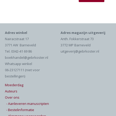
Adres winkel
Adres magazijn uitgeverij
Nairacstraat 17
Anth. Fokkerstraat 73
3771 AW Barneveld
3772 MP Barneveld
Tel. 0342-41 69 86
uitgeverij@gebrkoster.nl
boekhandel@gebrkoster.nl
Whatsapp winkel
06-23127111 (niet voor
bestellingen)
Moederdag
Auteurs
Over ons
- Aanleveren manuscripten
- Bestelinformatie