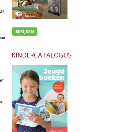
cht
e
BEKIJKEN
van
KINDERCATALOGUS
ram.
an