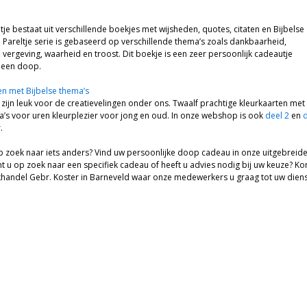
tje bestaat uit verschillende boekjes met wijsheden, quotes, citaten en Bijbelse
 Pareltje serie is gebaseerd op verschillende thema’s zoals dankbaarheid,
vergeving, waarheid en troost. Dit boekje is een zeer persoonlijk cadeautje
 een doop.
en met Bijbelse thema’s
 zijn leuk voor de creatievelingen onder ons. Twaalf prachtige kleurkaarten met
a’s voor uren kleurplezier voor jong en oud. In onze webshop is ook
deel 2
en
d
.
p zoek naar iets anders? Vind uw persoonlijke doop cadeau in onze uitgebreid
 u op zoek naar een specifiek cadeau of heeft u advies nodig bij uw keuze? K
khandel Gebr. Koster in Barneveld waar onze medewerkers u graag tot uw diens