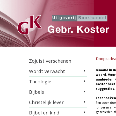
Doopcadea
Zojuist verschenen
Iemand in u
Wordt verwacht
waard. Voor
aanbieden. 
Theologie
Koster heef
suggesties.
Bijbels
Leesboeken
Christelijk leven
Een boek doet
jongeren en 
Bijbel en kind
geschiedenis