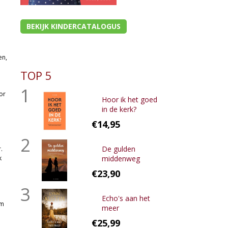
BEKIJK KINDERCATALOGUS
en,
TOP 5
1
or
Hoor ik het goed
in de kerk?
€14,95
2
De gulden
.
k
middenweg
€23,90
3
Echo's aan het
om
meer
€25,99