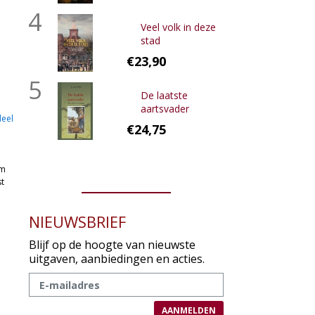
4
Veel volk in deze
stad
€23,90
5
De laatste
aartsvader
eel
€24,75
e
om
t
NIEUWSBRIEF
Blijf op de hoogte van nieuwste
uitgaven, aanbiedingen en acties.