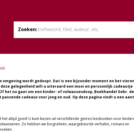
Zoeken:
us
w omgeving wordt gedoopt. Dat is een bijzonder moment en het viere
 deze gelegenheid wilt u uiteraard een mooi en persoonlijk cadeautje
Of het nu gaat om een kinder- of volwassendoop, Boekhandel Gebr. de
t passende cadeaus voor jong en oud. Op deze pagina vindt u een aant
 het altijd goed! U kunt kiezen uit verschillende genres leesboeken voor kinder
volwassenen. Zo hebben we biografieën, waargebeurde verhalen, romans en
boeken.