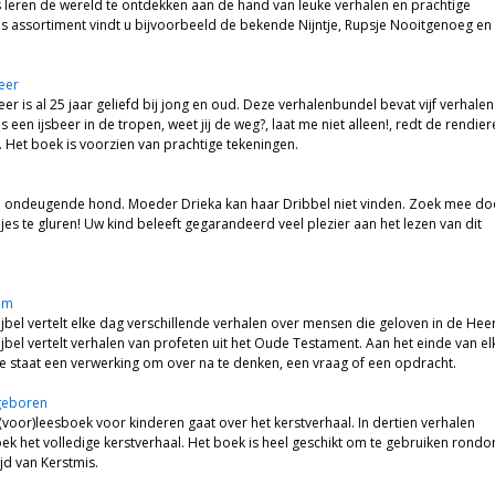
 leren de wereld te ontdekken aan de hand van leuke verhalen en prachtige
ns assortiment vindt u bijvoorbeeld de bekende Nijntje, Rupsje Nooitgenoeg en
eer
eer is al 25 jaar geliefd bij jong en oud. Deze verhalenbundel bevat vijf verhalen
s een ijsbeer in de tropen, weet jij de weg?, laat me niet alleen!, redt de rendier
. Het boek is voorzien van prachtige tekeningen.
en ondeugende hond. Moeder Drieka kan haar Dribbel niet vinden. Zoek mee do
jes te gluren! Uw kind beleeft gegarandeerd veel plezier aan het lezen van dit
em
jbel vertelt elke dag verschillende verhalen over mensen die geloven in de Heer
jbel vertelt verhalen van profeten uit het Oude Testament. Aan het einde van el
 staat een verwerking om over na te denken, een vraag of een opdracht.
geboren
 (voor)leesboek voor kinderen gaat over het kerstverhaal. In dertien verhalen
oek het volledige kerstverhaal. Het boek is heel geschikt om te gebruiken rond
ijd van Kerstmis.