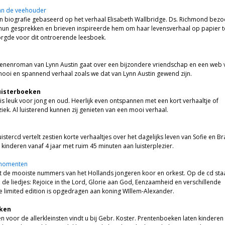
an de veehouder
en biografie gebaseerd op het verhaal Elisabeth Wallbridge. Ds. Richmond bezo
hun gesprekken en brieven inspireerde hem om haar levensverhaal op papier t
orgde voor dit ontroerende leesboek.
enenroman van Lynn Austin gaat over een bijzondere vriendschap en een web 
 mooi en spannend verhaal zoals we dat van Lynn Austin gewend zijn.
uisterboeken
 is leuk voor jong en oud. Heerlijk even ontspannen met een kort verhaaltje of
iek. Al luisterend kunnen zij genieten van een mooi verhaal.
m
istercd vertelt zestien korte verhaaltjes over het dagelijks leven van Sofie en B
 kinderen vanaf 4 jaar met ruim 45 minuten aan luisterplezier.
momenten
t de mooiste nummers van het Hollands jongeren koor en orkest. Op de cd sta
de liedjes: Rejoice in the Lord, Glorie aan God, Eenzaamheid en verschillende
 limited edition is opgedragen aan koning WIllem-Alexander.
ken
 voor de allerkleinsten vindt u bij Gebr. Koster. Prentenboeken laten kinderen