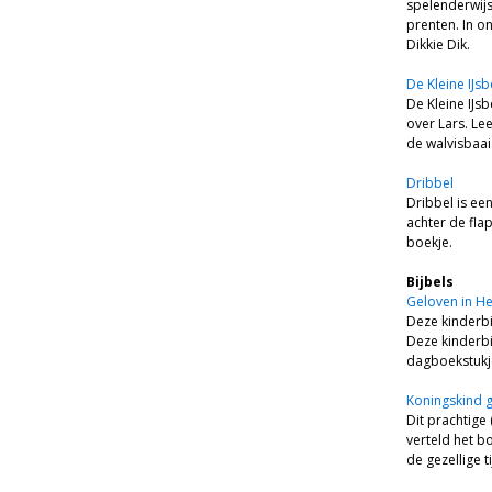
spelenderwijs
prenten. In o
Dikkie Dik.
De Kleine IJsb
De Kleine IJsb
over Lars. Lee
de walvisbaai
Dribbel
Dribbel is e
achter de flap
boekje.
Bijbels
Geloven in H
Deze kinderbi
Deze kinderbi
dagboekstukje
Koningskind 
Dit prachtige
verteld het b
de gezellige t