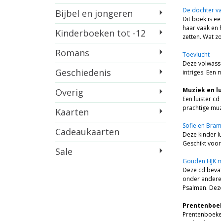
De dochter v
Bijbel en jongeren
Dit boek is e
haar vaak en 
Kinderboeken tot -12
zetten. Wat z
Romans
Toevlucht
Deze volwass
Geschiedenis
intriges. Een
Muziek en l
Overig
Een luister cd
prachtige muz
Kaarten
Sofie en Bra
Cadeaukaarten
Deze kinder lu
Geschikt voor
Sale
Gouden HJK 
Deze cd beva
onder andere 
Psalmen. Deze
Prentenboe
Prentenboeken