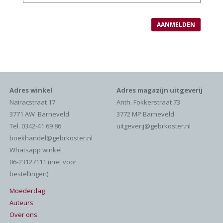
Adres winkel
Adres magazijn uitgeverij
Nairacstraat 17
Anth. Fokkerstraat 73
3771 AW Barneveld
3772 MP Barneveld
Tel. 0342-41 69 86
uitgeverij@gebrkoster.nl
boekhandel@gebrkoster.nl
Whatsapp winkel
06-23127111 (niet voor
bestellingen)
Moederdag
Auteurs
Over ons