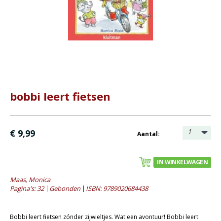
Bijbel en kind
Bijbel en jongeren
Kinderboeken tot -12
- Leesboeken 4-6 jaar
- Leesboeken 6-8 jaar
- Leesboeken 8-12 jaar
bobbi leert fietsen
- Waargebeurde verhalen
- Prentenboeken alg.
- Prentenboeken informatief
1
€ 9,99
Aantal:
Romans
IN WINKELWAGEN
Geschiedenis
Maas, Monica
Overig
Pagina's: 32
Gebonden
ISBN: 9789020684438
Kaarten
Bobbi leert fietsen zónder zijwieltjes. Wat een avontuur! Bobbi leert