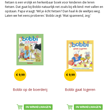
fietsen is een vrolijk en herkenbaar boek voor kinderen die ­leren
Cadeaukaarten
fietsen. Dat gaat bij Bobbi natuurlijk net zoals bij elk kind: met vallen en
opstaan. Papa vraagt: ‘Wil je écht fietsen? Dan haal ik de wieltjes weg.
Sale
Laten we het eens proberen.’ Bobbi zegt: ‘Wat spannend, zeg.’
€ 9,99
€ 9,99
Bobbi op de boerderij
Bobbi gaat logeren
IN WINKELWAGEN
IN WINKELWAGEN