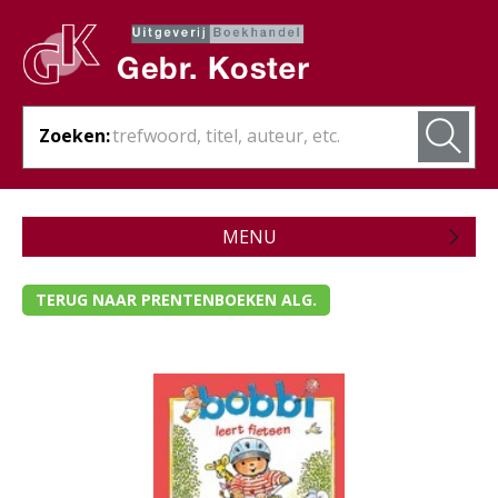
Zoeken:
MENU
Zojuist verschenen
TERUG NAAR PRENTENBOEKEN ALG.
Wordt verwacht
Theologie
Bijbels
Christelijk leven