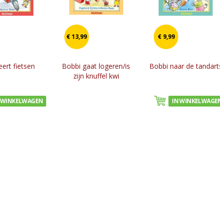
€ 13,99
€ 9,99
eert fietsen
Bobbi gaat logeren/is
Bobbi naar de tandart
zijn knuffel kwi
 WINKELWAGEN
IN WINKELWAGE