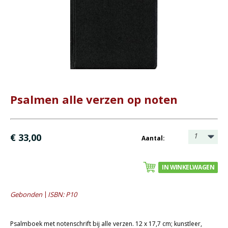
- Bijbel met uitleg
- Buitenlandse talen
- Huisbijbels
- Luxe Bijbels (met slot)
- Uitlopende collectie
- Zakbijbel / Psalmboek
Psalmen alle verzen op noten
Christelijk leven
Bijbel en kind
1
€ 33,00
Aantal:
Bijbel en jongeren
Kinderboeken tot -12
IN WINKELWAGEN
Romans
Gebonden
ISBN: P10
Geschiedenis
Overig
Psalmboek met notenschrift bij alle verzen. 12 x 17,7 cm; kunstleer,