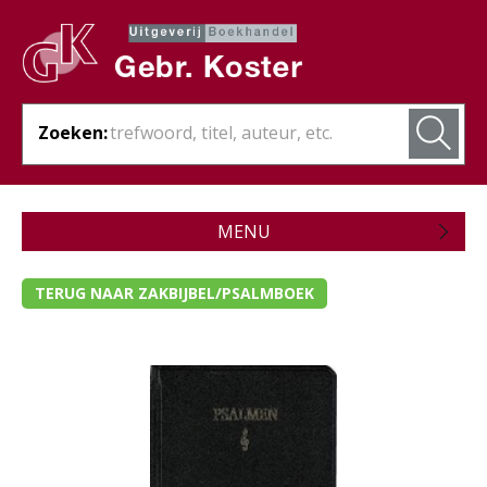
Zoeken:
MENU
Zojuist verschenen
TERUG NAAR ZAKBIJBEL/PSALMBOEK
Wordt verwacht
Theologie
Bijbels
- Bijbel met kanttekeningen
- Bijbel met schrijfruimte