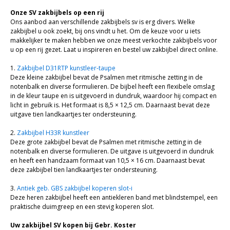
Bijbel en kind
Onze SV zakbijbels op een rij
Bijbel en jongeren
Ons aanbod aan verschillende zakbijbels sv is erg divers. Welke
zakbijbel u ook zoekt, bij ons vindt u het. Om de keuze voor u iets
Kinderboeken tot -12
makkelijker te maken hebben we onze meest verkochte zakbijbels voor
u op een rij gezet. Laat u inspireren en bestel uw zakbijbel direct online.
Romans
1.
Zakbijbel D31RTP kunstleer-taupe
Deze kleine zakbijbel bevat de Psalmen met ritmische zetting in de
Geschiedenis
notenbalk en diverse formulieren. De bijbel heeft een flexibele omslag
in de kleur taupe en is uitgevoerd in dundruk, waardoor hij compact en
Overig
licht in gebruik is. Het formaat is 8,5 × 12,5 cm. Daarnaast bevat deze
uitgave tien landkaartjes ter ondersteuning.
Kaarten
2.
Zakbijbel H33R kunstleer
Deze grote zakbijbel bevat de Psalmen met ritmische zetting in de
Cadeaukaarten
notenbalk en diverse formulieren. De uitgave is uitgevoerd in dundruk
en heeft een handzaam formaat van 10,5 × 16 cm. Daarnaast bevat
Sale
deze zakbijbel tien landkaartjes ter ondersteuning.
3.
Antiek geb. GBS zakbijbel koperen slot-i
Deze heren zakbijbel heeft een antiekleren band met blindstempel, een
praktische duimgreep en een stevig koperen slot.
Uw zakbijbel SV kopen bij Gebr. Koster