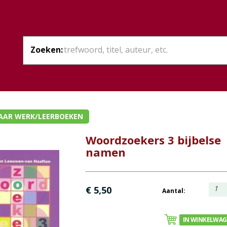
Zoeken:
AAR WERK/LEERBOEKEN
Woordzoekers 3 bijbelse
namen
1
€ 5,50
Aantal:
IN WINKELWA