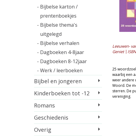
- Bijbelse karton /
prentenboekjes
- Bijbelse thema's
uitgelegd
- Bijbelse verhalen
Leeuwen- van
- Dagboeken 4-8jaar
Geniet
ISBN
- Dagboeken 8-12jaar
25 woordzoek
- Werk / leerboeken
waarbij een a
Bijbel en jongeren
weer andere w
Woord. De moe
sterren. De p
Kinderboeken tot -12
vereniging.
Romans
Geschiedenis
Overig