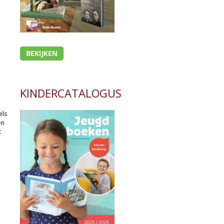
BEKIJKEN
KINDERCATALOGUS
els
en
t