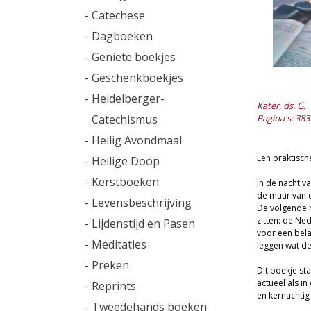
- Catechese
- Dagboeken
- Geniete boekjes
- Geschenkboekjes
- Heidelberger-
Kater, ds. G.
Catechismus
Pagina's: 383
- Heilig Avondmaal
Een praktisch
- Heilige Doop
- Kerstboeken
In de nacht v
de muur van ee
- Levensbeschrijving
De volgende m
zitten: de Ne
- Lijdenstijd en Pasen
voor een belan
- Meditaties
leggen wat de
- Preken
Dit boekje st
actueel als i
- Reprints
en kernachtig
- Tweedehands boeken