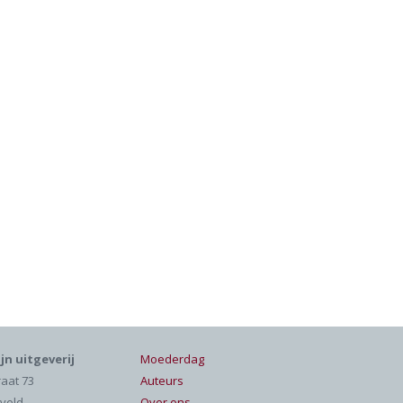
jn uitgeverij
Moederdag
raat 73
Auteurs
veld
Over ons