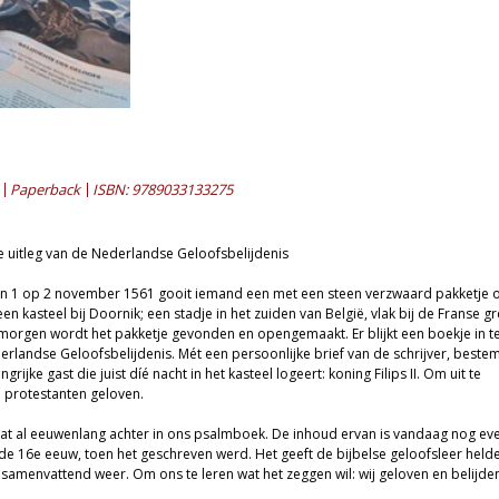
Paperback
ISBN: 9789033133275
e uitleg van de Nederlandse Geloofsbelijdenis
an 1 op 2 november 1561 gooit iemand een met een steen verzwaard pakketje 
n kasteel bij Doornik; een stadje in het zuiden van België, vlak bij de Franse gr
orgen wordt het pakketje gevonden en opengemaakt. Er blijkt een boekje in t
derlandse Geloofsbelijdenis. Mét een persoonlijke brief van de schrijver, beste
grijke gast die juist díé nacht in het kasteel logeert: koning Filips II. Om uit te
 protestanten geloven.
aat al eeuwenlang achter in ons psalmboek. De inhoud ervan is vandaag nog ev
n de 16e eeuw, toen het geschreven werd. Het geeft de bijbelse geloofsleer held
 samenvattend weer. Om ons te leren wat het zeggen wil: wij geloven en belijden