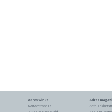
Adres winkel
Adres magazi
Nairacstraat 17
Anth. Fokkerst
3771 AW Barneveld
3772 MP Barne