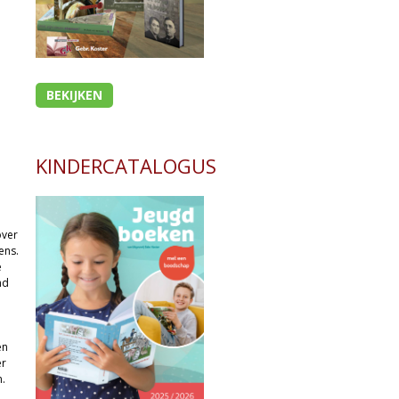
BEKIJKEN
KINDERCATALOGUS
over
ens.
e
md
en
er
.