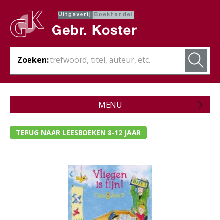
Zoeken:
MENU
Zojuist verschenen
TERUG NAAR LEESBOEKEN 8-12 JAAR
Wordt verwacht
Theologie
Bijbels
Christelijk leven