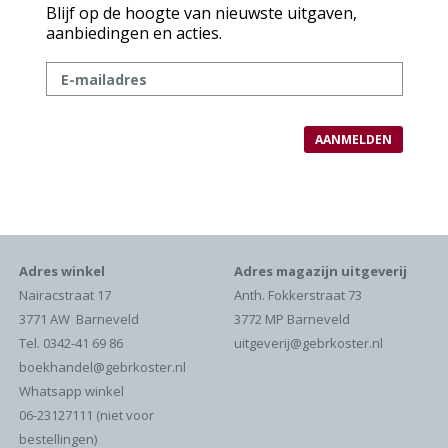
Blijf op de hoogte van nieuwste uitgaven,
aanbiedingen en acties.
Adres winkel
Adres magazijn uitgeverij
Nairacstraat 17
Anth. Fokkerstraat 73
3771 AW Barneveld
3772 MP Barneveld
Tel. 0342-41 69 86
uitgeverij@gebrkoster.nl
boekhandel@gebrkoster.nl
Whatsapp winkel
06-23127111 (niet voor
bestellingen)