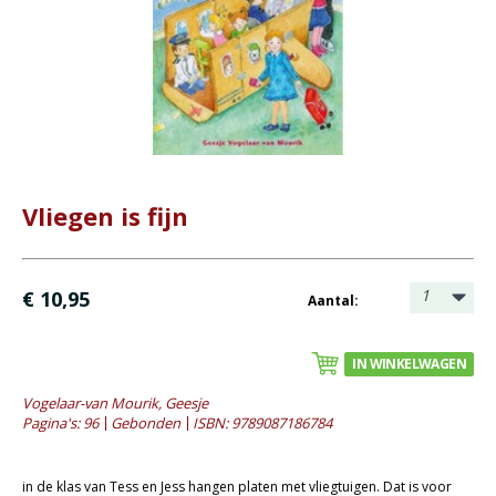
Bijbel en kind
Bijbel en jongeren
Kinderboeken tot -12
- Leesboeken 4-6 jaar
- Leesboeken 6-8 jaar
- Leesboeken 8-12 jaar
Vliegen is fijn
- Waargebeurde verhalen
- Prentenboeken alg.
- Prentenboeken informatief
1
€ 10,95
Aantal:
Romans
IN WINKELWAGEN
Geschiedenis
Vogelaar-van Mourik, Geesje
Overig
Pagina's: 96
Gebonden
ISBN: 9789087186784
Kaarten
in de klas van Tess en Jess hangen platen met vliegtuigen. Dat is voor