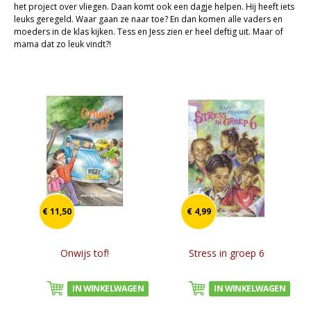
het project over vliegen. Daan komt ook een dagje helpen. Hij heeft iets
Cadeaukaarten
leuks geregeld. Waar gaan ze naar toe? En dan komen alle vaders en
moeders in de klas kijken. Tess en Jess zien er heel deftig uit. Maar of
Sale
mama dat zo leuk vindt?!
€ 11,50
€ 4,99
Onwijs tof!
Stress in groep 6
IN WINKELWAGEN
IN WINKELWAGEN