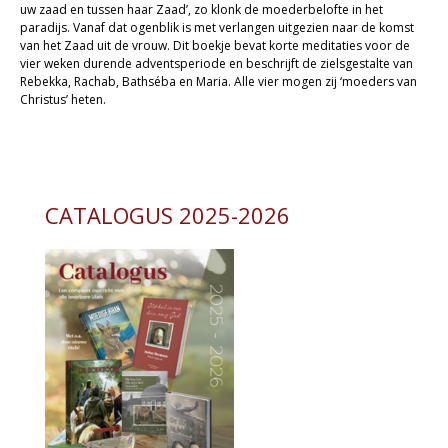
uw zaad en tussen haar Zaad’, zo klonk de moederbelofte in het
Christelijk leven
paradijs. Vanaf dat ogenblik is met verlangen uitgezien naar de komst
van het Zaad uit de vrouw. Dit boekje bevat korte meditaties voor de
Bijbel en kind
vier weken durende adventsperiode en beschrijft de zielsgestalte van
Rebekka, Rachab, Bathséba en Maria. Alle vier mogen zij ‘moeders van
Christus’ heten.
Bijbel en jongeren
Kinderboeken tot -12
Romans
CATALOGUS 2025-2026
Geschiedenis
Overig
Kaarten
Cadeaukaarten
Sale