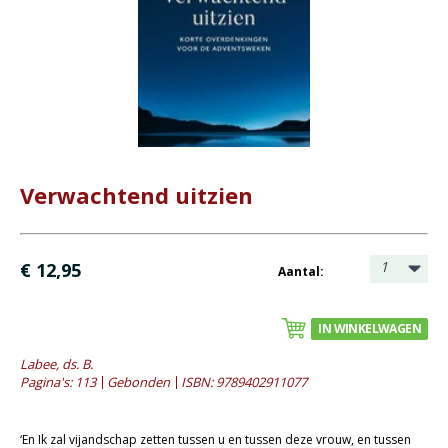
- Catechese
- Dagboeken
- Geniete boekjes
- Geschenkboekjes
- Heidelberger-Catechismus
- Heilig Avondmaal
- Heilige Doop
Verwachtend uitzien
- Kerstboeken
- Levensbeschrijving
1
€ 12,95
Aantal:
- Lijdenstijd en Pasen
- Meditaties
IN WINKELWAGEN
- Preken
Labee, ds. B.
- Reprints
Pagina's: 113
Gebonden
ISBN: 9789402911077
- Tweedehands boeken
Bijbels
‘En Ik zal vijandschap zetten tussen u en tussen deze vrouw, en tussen