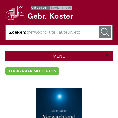
Zoeken:
MENU
Zojuist verschenen
TERUG NAAR MEDITATIES
Wordt verwacht
Theologie
- Algemene theologie
- Bijbelstudie
- Bijbelverklaring / naslagwerken