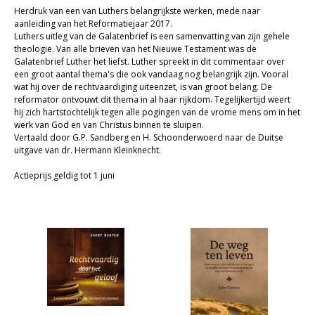
Herdruk van een van Luthers belangrijkste werken, mede naar
Christelijk leven
aanleiding van het Reformatiejaar 2017.
Luthers uitleg van de Galatenbrief is een samenvatting van zijn gehele
Bijbel en kind
theologie. Van alle brieven van het Nieuwe Testament was de
Galatenbrief Luther het liefst. Luther spreekt in dit commentaar over
Bijbel en jongeren
een groot aantal thema's die ook vandaag nog belangrijk zijn. Vooral
wat hij over de rechtvaardiging uiteenzet, is van groot belang. De
Kinderboeken tot -12
reformator ontvouwt dit thema in al haar rijkdom. Tegelijkertijd weert
hij zich hartstochtelijk tegen alle pogingen van de vrome mens om in het
werk van God en van Christus binnen te sluipen.
Romans
Vertaald door G.P. Sandberg en H. Schoonderwoerd naar de Duitse
uitgave van dr. Hermann Kleinknecht.
Geschiedenis
Actieprijs geldig tot 1 juni
Overig
Kaarten
Cadeaukaarten
Sale