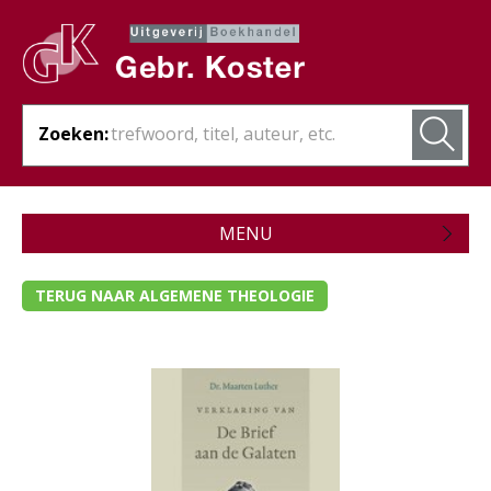
Zoeken:
MENU
Zojuist verschenen
TERUG NAAR ALGEMENE THEOLOGIE
Wordt verwacht
Theologie
- Algemene theologie
- Bijbelstudie
- Bijbelverklaring / naslagwerken