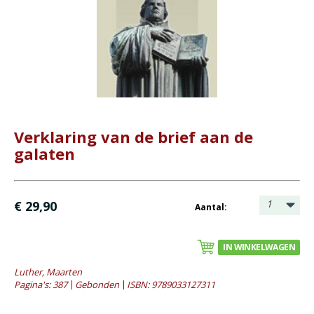
- Catechese
- Dagboeken
- Geniete boekjes
- Geschenkboekjes
- Heidelberger-Catechismus
- Heilig Avondmaal
- Heilige Doop
Verklaring van de brief aan de
galaten
- Kerstboeken
- Levensbeschrijving
- Lijdenstijd en Pasen
1
€ 29,90
Aantal:
- Meditaties
- Preken
IN WINKELWAGEN
- Reprints
Luther, Maarten
- Tweedehands boeken
Pagina's: 387
Gebonden
ISBN: 9789033127311
Bijbels