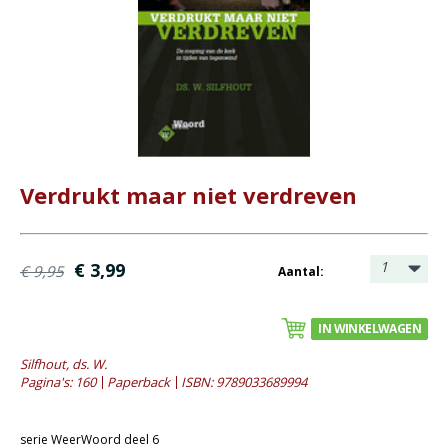
Bijbel en kind
Bijbel en jongeren
Kinderboeken tot -12
Romans
Geschiedenis
Verdrukt maar niet verdreven
Overig
Kaarten
1
€ 3,99
€ 9,95
Aantal:
Cadeaukaarten
Sale
IN WINKELWAGEN
- Sale kinderboeken tot 12 jaar
Silfhout, ds. W.
Pagina's: 160
Paperback
ISBN: 9789033689994
- Sale romans
- Sale theologie
serie WeerWoord deel 6
- Sale overig