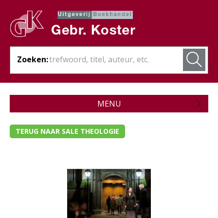
Zoeken:
MENU
Zojuist verschenen
TERUG NAAR SALE THEOLOGIE
Wordt verwacht
Theologie
Bijbels
Christelijk leven