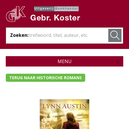
Zoeken:
MENU
Zojuist verschenen
TERUG NAAR HISTORISCHE ROMANS
Wordt verwacht
Theologie
Bijbels
Christelijk leven