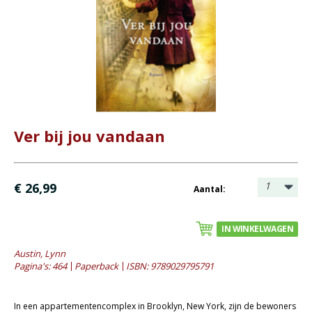
Bijbel en kind
Bijbel en jongeren
Kinderboeken tot -12
Romans
- Fictie algemeen
- Historische romans
Ver bij jou vandaan
- Spanning
- Waargebeurd
1
€ 26,99
Aantal:
- Young adult
Geschiedenis
IN WINKELWAGEN
Overig
Austin, Lynn
Pagina's: 464
Paperback
ISBN: 9789029795791
Kaarten
Cadeaukaarten
In een appartementencomplex in Brooklyn, New York, zijn de bewoners