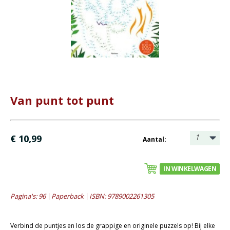
Bijbel en kind
Bijbel en jongeren
Kinderboeken tot -12
Romans
Geschiedenis
Van punt tot punt
Overig
- Albums
- Diversen
1
€ 10,99
Aantal:
- Fotoboeken
- Gedichten en cadeau
IN WINKELWAGEN
- Kookboeken
Pagina's: 96
Paperback
ISBN: 9789002261305
- Muziek / zangbundels
- Natuurboeken
Verbind de puntjes en los de grappige en originele puzzels op! Bij elke
- Puzzels