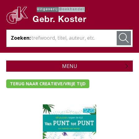
Zoeken:
MENU
Zojuist verschenen
TERUG NAAR CREATIEVE/VRIJE TIJD
Wordt verwacht
Theologie
Bijbels
Christelijk leven