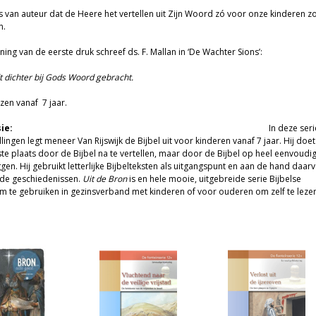
s van auteur dat de Heere het vertellen uit Zijn Woord zó voor onze kinderen z
n.
jning van de eerste druk schreef ds. F. Mallan in ‘De Wachter Sions’:
t dichter bij Gods Woord gebracht.
zen vanaf 7 jaar.
nsie:
In deze seri
llingen legt meneer Van Rijswijk de Bijbel uit voor kinderen vanaf 7 jaar. Hij doet
rste plaats door de Bijbel na te vertellen, maar door de Bijbel op heel eenvoudi
eggen. Hij gebruikt letterlijke Bijbelteksten als uitgangspunt en aan de hand daar
 de geschiedenissen.
Uit de Bron
is en hele mooie, uitgebreide serie Bijbelse
om te gebruiken in gezinsverband met kinderen of voor ouderen om zelf te lezen