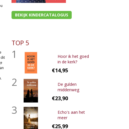
ou
BEKIJK KINDERCATALOGUS
TOP 5
1
e
Hoor ik het goed
 dit
in de kerk?
ge
van
€14,95
2
.
De gulden
middenweg
€23,90
3
Echo's aan het
meer
€25,99