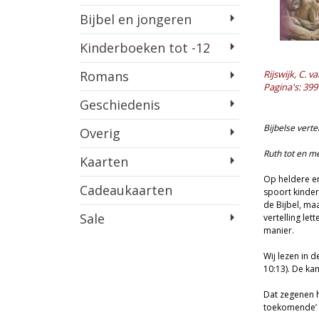
Bijbel en jongeren
Kinderboeken tot -12
Romans
Rijswijk, C. v
Pagina's: 399
Geschiedenis
Bijbelse verte
Overig
Ruth tot en m
Kaarten
Op heldere en
Cadeaukaarten
spoort kinder
de Bijbel, ma
Sale
vertelling let
manier.
Wij lezen in d
10:13). De ka
Dat zegenen h
toekomende’ (