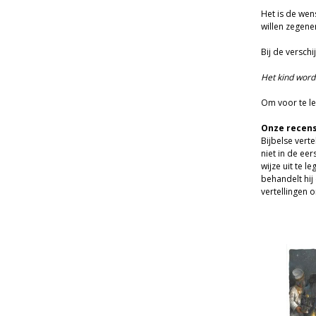
Het is de wen
willen zegene
Bij de verschi
Het kind word
Om voor te le
Onze rece
Bijbelse verte
niet in de ee
wijze uit te l
behandelt hij
vertellingen 