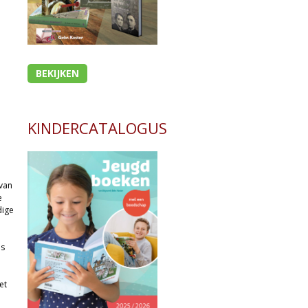
BEKIJKEN
KINDERCATALOGUS
 van
e
dige
us
et