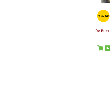
€ 32,50
De Bron 
IN