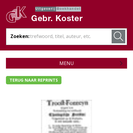
Zoeken:
MENU
Zojuist verschenen
TERUG NAAR REPRINTS
Wordt verwacht
Theologie
- Algemene theologie
- Bijbelstudie
- Bijbelverklaring / naslagwerken