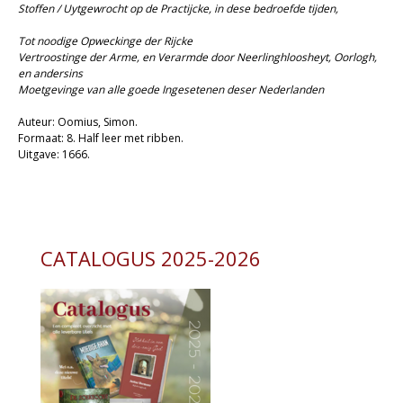
Stoffen / Uytgewrocht op de Practijcke, in dese bedroefde tijden,
Christelijk leven
Tot noodige Opweckinge der Rijcke
Bijbel en kind
Vertroostinge der Arme, en Verarmde door Neerlinghloosheyt, Oorlogh,
en andersins
Moetgevinge van alle goede Ingesetenen deser Nederlanden
Bijbel en jongeren
Auteur: Oomius, Simon.
Kinderboeken tot -12
Formaat: 8. Half leer met ribben.
Uitgave: 1666.
Romans
Geschiedenis
Overig
CATALOGUS 2025-2026
Kaarten
Cadeaukaarten
Sale