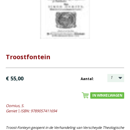
- Catechese
- Dagboeken
- Geniete boekjes
- Geschenkboekjes
- Heidelberger-Catechismus
- Heilig Avondmaal
- Heilige Doop
Troostfontein
- Kerstboeken
- Levensbeschrijving
1
€ 55,00
Aantal:
- Lijdenstijd en Pasen
- Meditaties
IN WINKELWAGEN
- Preken
Oomius, S.
- Reprints
Geniet
ISBN: 9789057411694
- Tweedehands boeken
Bijbels
Troost-Fonteyn geopent
in de Verhandeling van Verscheyde Theologische