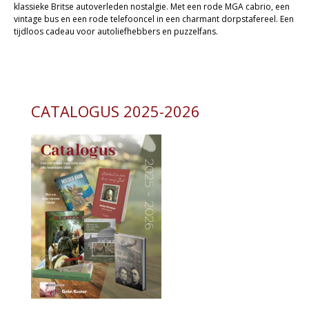
klassieke Britse autoverleden nostalgie. Met een rode MGA cabrio, een
- Creatieve / Vrije tijd
vintage bus en een rode telefooncel in een charmant dorpstafereel. Een
tijdloos cadeau voor autoliefhebbers en puzzelfans.
Kaarten
Cadeaukaarten
Sale
CATALOGUS 2025-2026