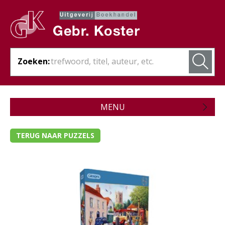
Zoeken:
MENU
Zojuist verschenen
TERUG NAAR PUZZELS
Wordt verwacht
Theologie
Bijbels
Christelijk leven