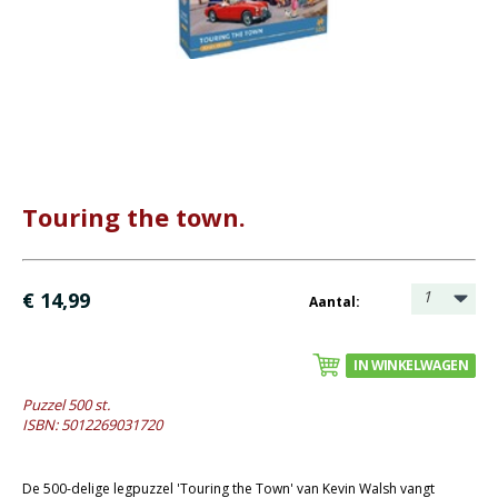
Bijbel en kind
Bijbel en jongeren
Kinderboeken tot -12
Romans
Geschiedenis
Touring the town.
Overig
- Albums
- Diversen
1
€ 14,99
Aantal:
- Fotoboeken
- Gedichten en cadeau
IN WINKELWAGEN
- Kookboeken
Puzzel 500 st.
ISBN: 5012269031720
- Muziek / zangbundels
- Natuurboeken
De 500-delige legpuzzel 'Touring the Town' van Kevin Walsh vangt
- Puzzels