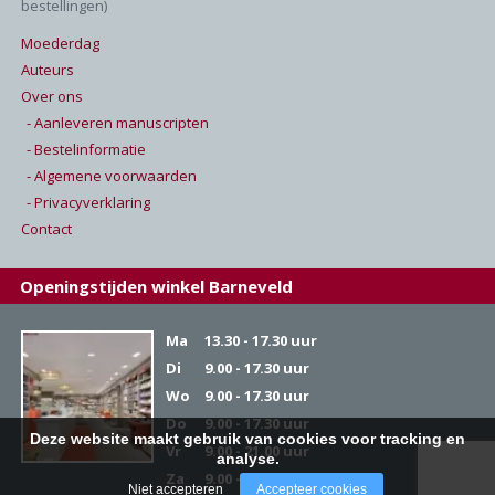
bestellingen)
Moederdag
Auteurs
Over ons
- Aanleveren manuscripten
- Bestelinformatie
- Algemene voorwaarden
- Privacyverklaring
Contact
Openingstijden winkel Barneveld
Ma
13.30 - 17.30 uur
Di
9.00 - 17.30 uur
Wo
9.00 - 17.30 uur
Do
9.00 - 17.30 uur
Deze website maakt gebruik van cookies voor tracking en
Vr
9.00 - 21.00 uur
analyse.
Za
9.00 - 17.00 uur
Niet accepteren
Accepteer cookies