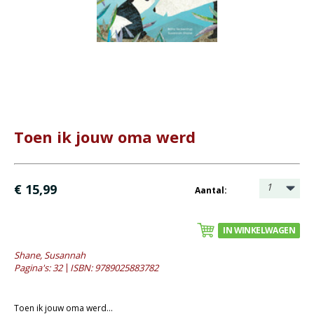
Bijbel en kind
Bijbel en jongeren
Kinderboeken tot -12
- Leesboeken 4-6 jaar
- Leesboeken 6-8 jaar
- Leesboeken 8-12 jaar
Toen ik jouw oma werd
- Waargebeurde verhalen
- Prentenboeken alg.
- Prentenboeken informatief
1
€ 15,99
Aantal:
Romans
IN WINKELWAGEN
Geschiedenis
Shane, Susannah
Overig
Pagina's: 32
ISBN: 9789025883782
Kaarten
Toen ik jouw oma werd...