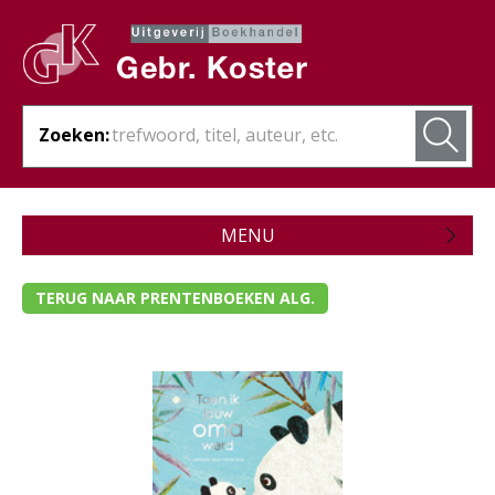
Zoeken:
MENU
Zojuist verschenen
TERUG NAAR PRENTENBOEKEN ALG.
Wordt verwacht
Theologie
Bijbels
Christelijk leven