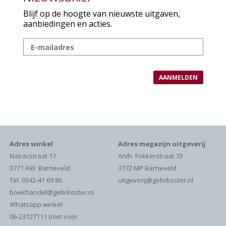
Blijf op de hoogte van nieuwste uitgaven,
aanbiedingen en acties.
Adres winkel
Adres magazijn uitgeverij
Nairacstraat 17
Anth. Fokkerstraat 73
3771 AW Barneveld
3772 MP Barneveld
Tel. 0342-41 69 86
uitgeverij@gebrkoster.nl
boekhandel@gebrkoster.nl
Whatsapp winkel
06-23127111 (niet voor