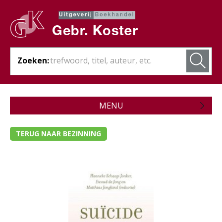
Zoeken:
MENU
Zojuist verschenen
TERUG NAAR BEZINNING
Wordt verwacht
Theologie
Bijbels
Christelijk leven
- Ambt