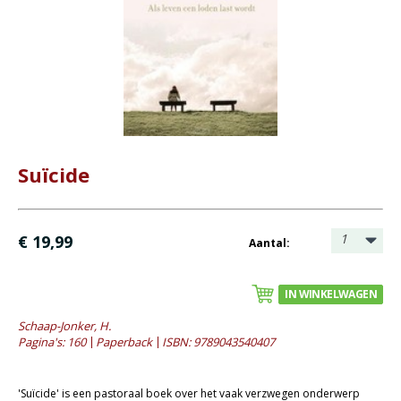
- Bezinning
- Bij het ouder worden
- (Geestelijke) gezondheid
- Huwelijk en seksualiteit
- Mens en maatschappij
- Rouwverwerking
Suïcide
- Opvoeding en onderwijs
Bijbel en kind
1
€ 19,99
Aantal:
Bijbel en jongeren
Kinderboeken tot -12
IN WINKELWAGEN
Romans
Schaap-Jonker, H.
Pagina's: 160
Paperback
ISBN: 9789043540407
Geschiedenis
Overig
'Suïcide' is een pastoraal boek over het vaak verzwegen onderwerp