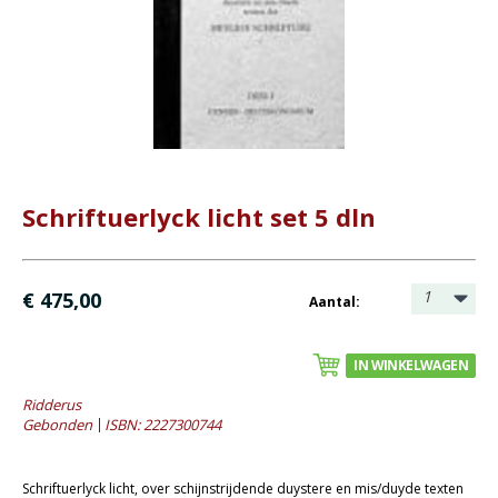
- Catechese
- Dagboeken
- Geniete boekjes
- Geschenkboekjes
- Heidelberger-Catechismus
- Heilig Avondmaal
- Heilige Doop
Schriftuerlyck licht set 5 dln
- Kerstboeken
- Levensbeschrijving
1
€ 475,00
Aantal:
- Lijdenstijd en Pasen
- Meditaties
IN WINKELWAGEN
- Preken
Ridderus
- Reprints
Gebonden
ISBN: 2227300744
- Tweedehands boeken
Bijbels
Schriftuerlyck licht, over schijnstrijdende duystere en mis/duyde texten