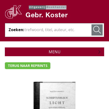
Zoeken:
MENU
Zojuist verschenen
TERUG NAAR REPRINTS
Wordt verwacht
Theologie
- Algemene theologie
- Bijbelstudie
- Bijbelverklaring / naslagwerken