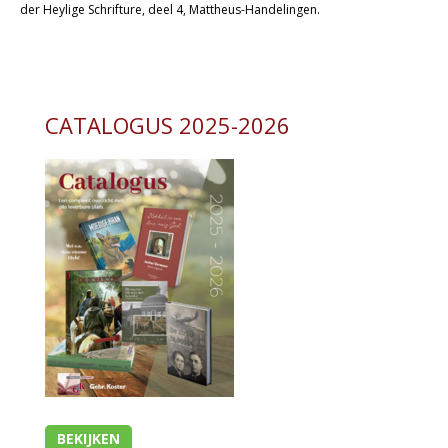
der Heylige Schrifture, deel 4, Mattheus-Handelingen.
Christelijk leven
Bijbel en kind
Bijbel en jongeren
CATALOGUS 2025-2026
Kinderboeken tot -12
Romans
Geschiedenis
Overig
Kaarten
Cadeaukaarten
Sale
BEKIJKEN