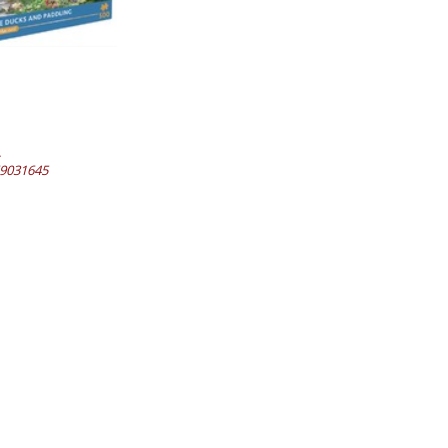
.
69031645