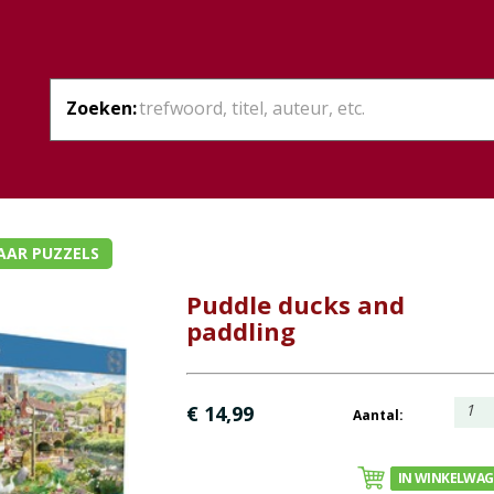
Zoeken:
AAR PUZZELS
Puddle ducks and
paddling
1
€ 14,99
Aantal:
IN WINKELWA