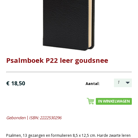
- Bijbel met uitleg
- Buitenlandse talen
- Huisbijbels
- Luxe Bijbels (met slot)
- Uitlopende collectie
- Zakbijbel / Psalmboek
Psalmboek P22 leer goudsnee
Christelijk leven
Bijbel en kind
1
€ 18,50
Aantal:
Bijbel en jongeren
Kinderboeken tot -12
IN WINKELWAGEN
Romans
Gebonden
ISBN: 2222530296
Geschiedenis
Overig
Psalmen, 13 gezangen en formulieren 8,5 x 12,5 cm. Harde zwarte leren