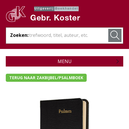
Zoeken:
MENU
Zojuist verschenen
TERUG NAAR ZAKBIJBEL/PSALMBOEK
Wordt verwacht
Theologie
Bijbels
- Bijbel met kanttekeningen
- Bijbel met schrijfruimte