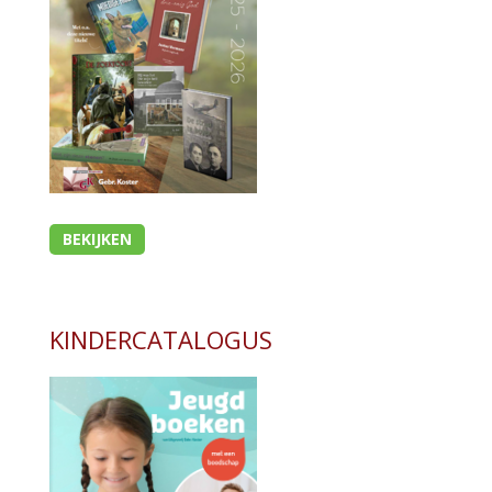
- Bezinning
- Bij het ouder worden
- (Geestelijke) gezondheid
- Huwelijk en seksualiteit
- Mens en maatschappij
- Rouwverwerking
- Opvoeding en onderwijs
BEKIJKEN
Bijbel en kind
Bijbel en jongeren
KINDERCATALOGUS
Kinderboeken tot -12
Romans
Geschiedenis
Overig