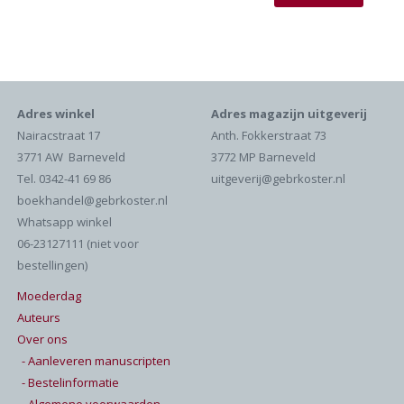
Adres winkel
Adres magazijn uitgeverij
Nairacstraat 17
Anth. Fokkerstraat 73
3771 AW Barneveld
3772 MP Barneveld
Tel. 0342-41 69 86
uitgeverij@gebrkoster.nl
boekhandel@gebrkoster.nl
Whatsapp winkel
06-23127111 (niet voor
bestellingen)
Moederdag
Auteurs
Over ons
- Aanleveren manuscripten
- Bestelinformatie