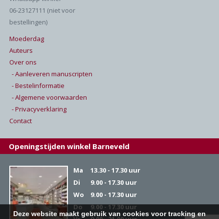
06-23127111 (niet voor
bestellingen)
Moederdag
Auteurs
Over ons
- Aanleveren manuscripten
- Bestelinformatie
- Algemene voorwaarden
- Privacyverklaring
Contact
Openingstijden winkel Barneveld
Ma
13.30 - 17.30 uur
Di
9.00 - 17.30 uur
Wo
9.00 - 17.30 uur
Do
9.00 - 17.30 uur
Deze website maakt gebruik van cookies voor tracking en