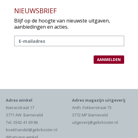
NIEUWSBRIEF
Blijf op de hoogte van nieuwste uitgaven,
aanbiedingen en acties.
Adres winkel
Adres magazijn uitgeverij
Nairacstraat 17
Anth. Fokkerstraat 73
3771 AW Barneveld
3772 MP Barneveld
Tel. 0342-41 69 86
uitgeverij@gebrkoster.nl
boekhandel@gebrkoster.nl
Whatsapp winkel