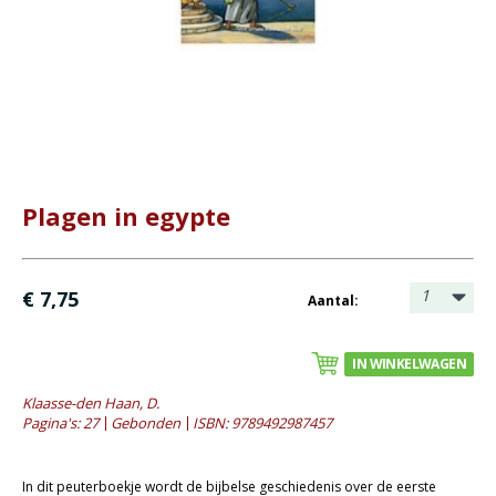
Bijbel en kind
- Bijbelse karton / prentenboekjes
- Bijbelse thema's uitgelegd
- Bijbelse verhalen
- Dagboeken 4-8jaar
- Dagboeken 8-12jaar
- Werk / leerboeken
Plagen in egypte
Bijbel en jongeren
Kinderboeken tot -12
1
€ 7,75
Aantal:
Romans
IN WINKELWAGEN
Geschiedenis
Klaasse-den Haan, D.
Overig
Pagina's: 27
Gebonden
ISBN: 9789492987457
Kaarten
In dit peuterboekje wordt de bijbelse geschiedenis over de eerste