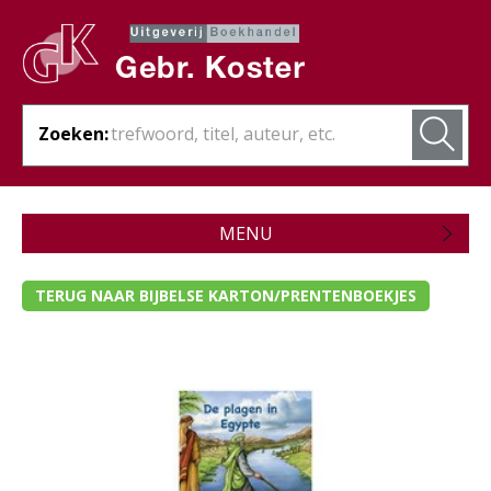
Zoeken:
MENU
Zojuist verschenen
TERUG NAAR BIJBELSE KARTON/PRENTENBOEKJES
Wordt verwacht
Theologie
Bijbels
Christelijk leven