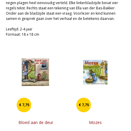
negen plagen heel eenvoudig verteld. Elke linkerbladzijde bevat vier
Cadeaukaarten
regels tekst. Rechts staat een tekening van Ella van der Bas-Bakker.
Onder aan de bladzijde staat een vraag. Voorlezer en kind kunnen
Sale
samen in gesprek gaan over het verhaal en de betekenis daarvan.
Leeftijd: 2-4 jaar
Formaat: 18 x 18 cm
€ 7,75
€ 7,75
Bloed aan de deur
Mozes