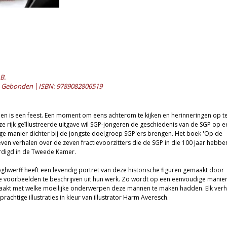
B.
Gebonden
ISBN: 9789082806519
en is een feest. Een moment om eens achterom te kijken en herinneringen op t
ze rijk geïllustreerde uitgave wil SGP-jongeren de geschiedenis van de SGP op e
e manier dichter bij de jongste doelgroep SGP'ers brengen. Het boek 'Op de
even verhalen over de zeven fractievoorzitters die de SGP in die 100 jaar hebbe
digd in de Tweede Kamer.
ghwerff heeft een levendig portret van deze historische figuren gemaakt door
 voorbeelden te beschrijven uit hun werk. Zo wordt op een eenvoudige manie
maakt met welke moeilijke onderwerpen deze mannen te maken hadden. Elk verh
 prachtige illustraties in kleur van illustrator Harm Averesch.