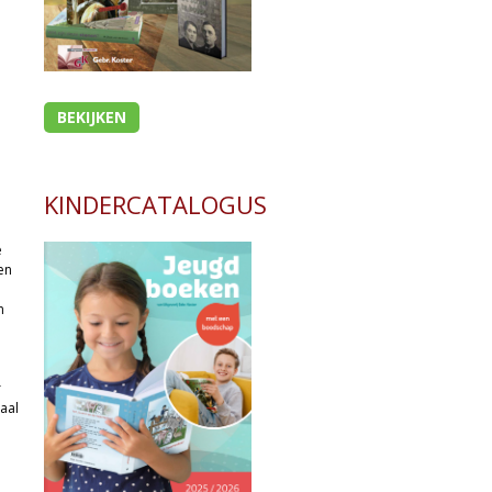
BEKIJKEN
KINDERCATALOGUS
e
en
n
r
aal