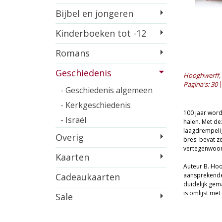
Bijbel en jongeren
Kinderboeken tot -12
Romans
Geschiedenis
Hooghwerff, 
Pagina's: 30
- Geschiedenis algemeen
- Kerkgeschiedenis
100 jaar word
- Israël
halen. Met de
laagdrempelig
Overig
bres' bevat z
vertegenwoor
Kaarten
Auteur B. Hoo
Cadeaukaarten
aansprekende
duidelijk ge
is omlijst met
Sale