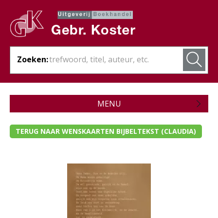
Zoeken:
MENU
Zojuist verschenen
TERUG NAAR WENSKAARTEN BIJBELTEKST (CLAUDIA)
Wordt verwacht
Theologie
Bijbels
Christelijk leven