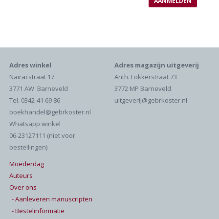
Adres winkel
Adres magazijn uitgeverij
Nairacstraat 17
Anth. Fokkerstraat 73
3771 AW Barneveld
3772 MP Barneveld
Tel. 0342-41 69 86
uitgeverij@gebrkoster.nl
boekhandel@gebrkoster.nl
Whatsapp winkel
06-23127111 (niet voor
bestellingen)
Moederdag
Auteurs
Over ons
- Aanleveren manuscripten
- Bestelinformatie