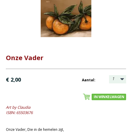
Bijbel en kind
Bijbel en jongeren
Kinderboeken tot -12
Romans
Geschiedenis
Onze Vader
Overig
Kaarten
1
€ 2,00
Aantal:
- Wenskaarten rouw
- Wenskaarten Bijbeltekst (Claudia)
IN WINKELWAGEN
- Wenskaarten blanco
Art by Claudia
Cadeaukaarten
ISBN: 65503676
Sale
Onze Vader, Die in de hemelen zijt,