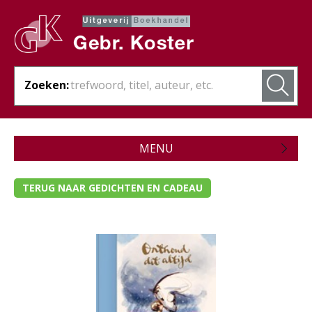
Zoeken:
MENU
Zojuist verschenen
TERUG NAAR GEDICHTEN EN CADEAU
Wordt verwacht
Theologie
Bijbels
Christelijk leven