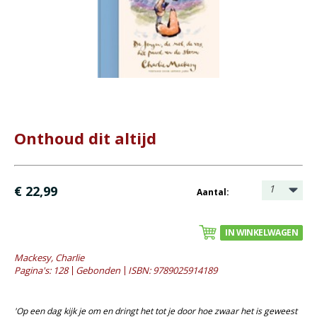
Bijbel en kind
Bijbel en jongeren
Kinderboeken tot -12
Romans
Geschiedenis
Onthoud dit altijd
Overig
- Albums
- Diversen
1
€ 22,99
Aantal:
- Fotoboeken
- Gedichten en cadeau
IN WINKELWAGEN
- Kookboeken
Mackesy, Charlie
Pagina's: 128
Gebonden
ISBN: 9789025914189
- Muziek / zangbundels
- Natuurboeken
'Op een dag kijk je om en dringt het tot je door hoe zwaar het is geweest
- Puzzels