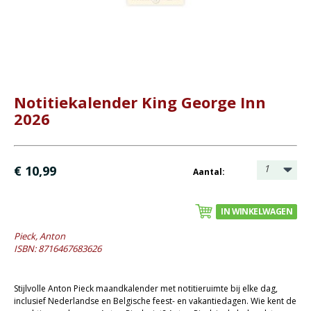
Bijbel en kind
Bijbel en jongeren
Kinderboeken tot -12
Romans
Notitiekalender King George Inn
Geschiedenis
2026
Overig
Kaarten
1
€ 10,99
Aantal:
Cadeaukaarten
IN WINKELWAGEN
Sale
Pieck, Anton
ISBN: 8716467683626
Stijlvolle Anton Pieck maandkalender met notitieruimte bij elke dag,
inclusief Nederlandse en Belgische feest- en vakantiedagen. Wie kent de