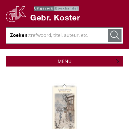
Zoeken:
MENU
Zojuist verschenen
Wordt verwacht
Theologie
Bijbels
Christelijk leven