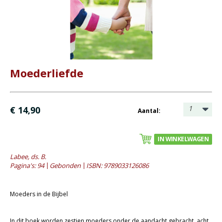
Bijbel en kind
Bijbel en jongeren
Kinderboeken tot -12
Romans
Moederliefde
Geschiedenis
Overig
1
€ 14,90
Aantal:
Kaarten
Cadeaukaarten
IN WINKELWAGEN
Labee, ds. B.
Sale
Pagina's: 94
Gebonden
ISBN: 9789033126086
Moeders in de Bijbel
In dit boek worden zestien moeders onder de aandacht gebracht, acht