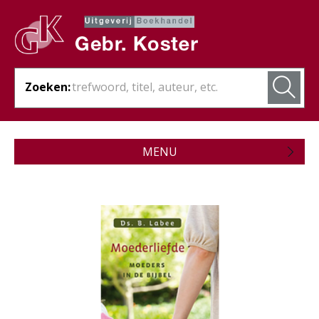
Zoeken:
MENU
Zojuist verschenen
Wordt verwacht
Theologie
Bijbels
Christelijk leven