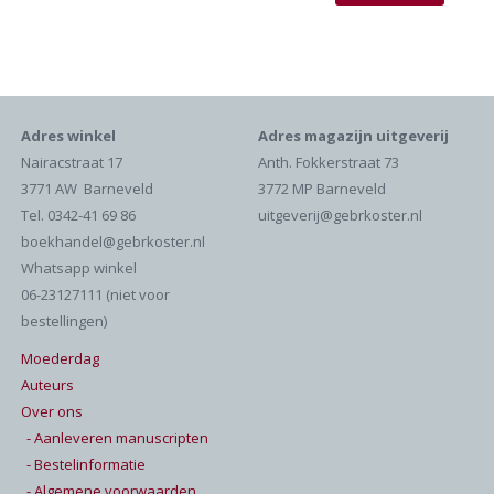
Adres winkel
Adres magazijn uitgeverij
Nairacstraat 17
Anth. Fokkerstraat 73
3771 AW Barneveld
3772 MP Barneveld
Tel. 0342-41 69 86
uitgeverij@gebrkoster.nl
boekhandel@gebrkoster.nl
Whatsapp winkel
06-23127111 (niet voor
bestellingen)
Moederdag
Auteurs
Over ons
- Aanleveren manuscripten
- Bestelinformatie
- Algemene voorwaarden