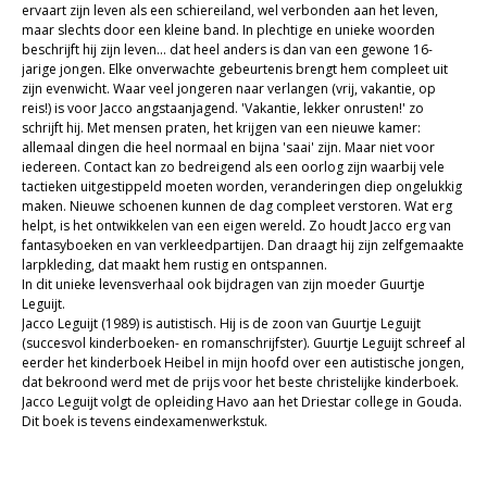
ervaart zijn leven als een schiereiland, wel verbonden aan het leven,
maar slechts door een kleine band. In plechtige en unieke woorden
Kaarten
beschrijft hij zijn leven... dat heel anders is dan van een gewone 16-
jarige jongen. Elke onverwachte gebeurtenis brengt hem compleet uit
Cadeaukaarten
zijn evenwicht. Waar veel jongeren naar verlangen (vrij, vakantie, op
reis!) is voor Jacco angstaanjagend. 'Vakantie, lekker onrusten!' zo
Sale
schrijft hij. Met mensen praten, het krijgen van een nieuwe kamer:
allemaal dingen die heel normaal en bijna 'saai' zijn. Maar niet voor
iedereen. Contact kan zo bedreigend als een oorlog zijn waarbij vele
tactieken uitgestippeld moeten worden, veranderingen diep ongelukkig
maken. Nieuwe schoenen kunnen de dag compleet verstoren. Wat erg
helpt, is het ontwikkelen van een eigen wereld. Zo houdt Jacco erg van
fantasyboeken en van verkleedpartijen. Dan draagt hij zijn zelfgemaakte
larpkleding, dat maakt hem rustig en ontspannen.
In dit unieke levensverhaal ook bijdragen van zijn moeder Guurtje
Leguijt.
Jacco Leguijt (1989) is autistisch. Hij is de zoon van Guurtje Leguijt
(succesvol kinderboeken- en romanschrijfster). Guurtje Leguijt schreef al
eerder het kinderboek Heibel in mijn hoofd over een autistische jongen,
dat bekroond werd met de prijs voor het beste christelijke kinderboek.
Jacco Leguijt volgt de opleiding Havo aan het Driestar college in Gouda.
Dit boek is tevens eindexamenwerkstuk.