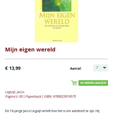
- Bezinning
- Bij het ouder worden
- (Geestelijke) gezondheid
- Huwelijk en seksualiteit
- Mens en maatschappij
- Rouwverwerking
Mijn eigen wereld
- Opvoeding en onderwijs
Bijbel en kind
1
€ 13,99
Aantal:
Bijbel en jongeren
Kinderboeken tot -12
IN WINKELWAGEN
Romans
Leguijt, Jacco
Pagina's: 95
Paperback
ISBN: 9789023919575
Geschiedenis
Overig
De 16-jarige Jacco Leguijt vertelt hoe het is om autistisch te zijn. Hij