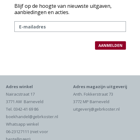
Blijf op de hoogte van nieuwste uitgaven,
aanbiedingen en acties.
Adres winkel
Adres magazijn uitgeverij
Nairacstraat 17
Anth. Fokkerstraat 73
3771 AW Barneveld
3772 MP Barneveld
Tel. 0342-41 69 86
uitgeverij@gebrkoster.nl
boekhandel@gebrkoster.nl
Whatsapp winkel
06-23127111 (niet voor
bestellingen)