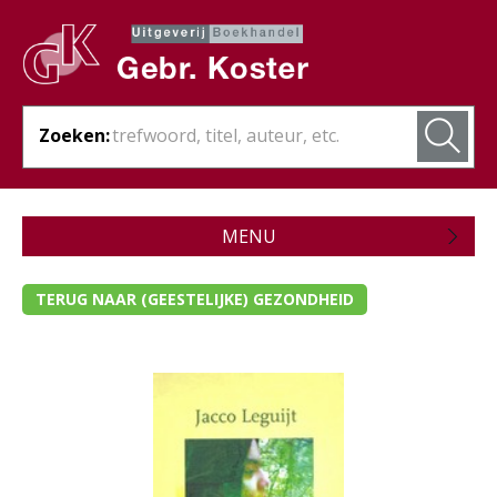
Zoeken:
MENU
Zojuist verschenen
TERUG NAAR (GEESTELIJKE) GEZONDHEID
Wordt verwacht
Theologie
Bijbels
Christelijk leven
- Ambt