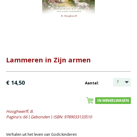
Bijbel en kind
Bijbel en jongeren
Kinderboeken tot -12
- Leesboeken 4-6 jaar
- Leesboeken 6-8 jaar
- Leesboeken 8-12 jaar
Lammeren in Zijn armen
- Waargebeurde verhalen
- Prentenboeken alg.
- Prentenboeken informatief
1
€ 14,50
Aantal:
Romans
IN WINKELWAGEN
Geschiedenis
Hooghwerff, B.
Overig
Pagina's: 66
Gebonden
ISBN: 9789033133510
Kaarten
Verhalen uit het leven van Gods kinderen