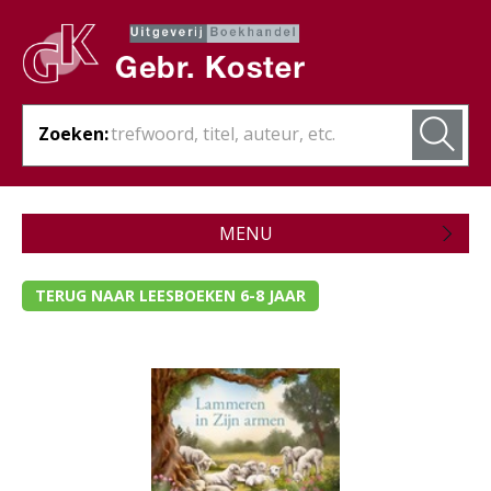
Zoeken:
MENU
Zojuist verschenen
TERUG NAAR LEESBOEKEN 6-8 JAAR
Wordt verwacht
Theologie
Bijbels
Christelijk leven