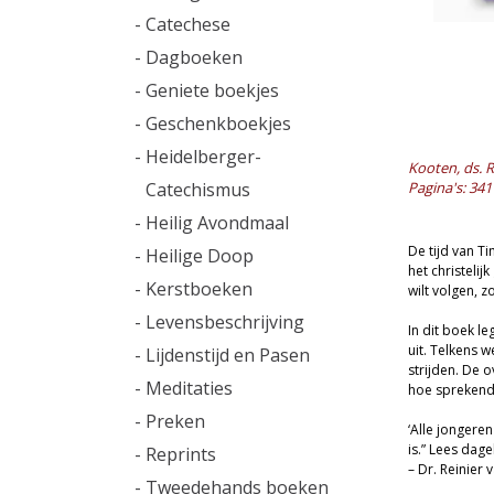
- Catechese
- Dagboeken
- Geniete boekjes
- Geschenkboekjes
- Heidelberger-
Kooten, ds. R
Catechismus
Pagina's: 341
- Heilig Avondmaal
De tijd van Ti
- Heilige Doop
het christelij
- Kerstboeken
wilt volgen, 
- Levensbeschrijving
In dit boek l
uit. Telkens w
- Lijdenstijd en Pasen
strijden. De o
- Meditaties
hoe sprekend 
- Preken
‘Alle jongeren
is.” Lees dag
- Reprints
– Dr. Reinier
- Tweedehands boeken