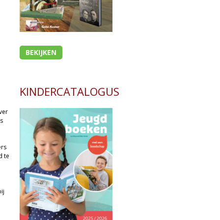
BEKIJKEN
KINDERCATALOGUS
ver
us
ers
d te
ij