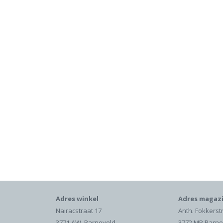
Adres winkel
Adres magazi
Nairacstraat 17
Anth. Fokkerst
3771 AW Barneveld
3772 MP Barne