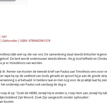
. van
Gebonden
ISBN: 9789492941374
motheüs lijkt veel op die van ons. De samenleving staat steeds kritischer tegeno
k geloof. De kerk wordt ondertussen steeds kleiner. Als jij God liefhebt en Christ
zou je er moedeloos van worden.
egt dr. Reinier van Kooten de tweede brief van Paulus aan Timotheüs vers voor v
eer wijst hij op de vastheid van Gods genade en spoort hij je aan de goede strij
verwinning is al behaald. In heldere taal en met oog voor de praktijk laat hij zien
het onderwijs van Paulus ook vandaag de dag is.
 roep ik op: “Zoek de HEERE, terwijl Hij te vinden is, roep Hem aan, terwijl Hij nab
elijks biddend Zijn Woord. Zoek Zijn aangezicht zonder ophouden.’
 van Kooten