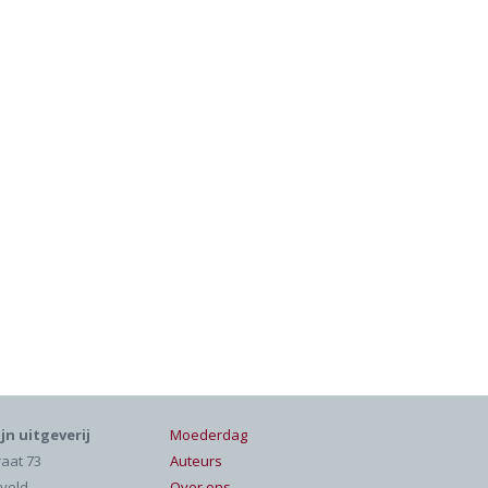
jn uitgeverij
Moederdag
raat 73
Auteurs
veld
Over ons