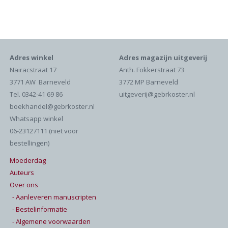
Adres winkel
Adres magazijn uitgeverij
Nairacstraat 17
Anth. Fokkerstraat 73
3771 AW Barneveld
3772 MP Barneveld
Tel. 0342-41 69 86
uitgeverij@gebrkoster.nl
boekhandel@gebrkoster.nl
Whatsapp winkel
06-23127111 (niet voor
bestellingen)
Moederdag
Auteurs
Over ons
- Aanleveren manuscripten
- Bestelinformatie
- Algemene voorwaarden