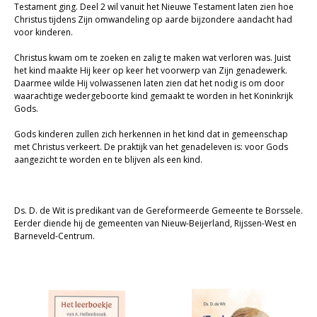
Testament ging. Deel 2 wil vanuit het Nieuwe Testament laten zien hoe
Christelijk leven
Christus tijdens Zijn omwandeling op aarde bijzondere aandacht had
voor kinderen.
Bijbel en kind
Christus kwam om te zoeken en zalig te maken wat verloren was. Juist
het kind maakte Hij keer op keer het voorwerp van Zijn genadewerk.
Bijbel en jongeren
Daarmee wilde Hij volwassenen laten zien dat het nodig is om door
waarachtige wedergeboorte kind gemaakt te worden in het Koninkrijk
Kinderboeken tot -12
Gods.
Romans
Gods kinderen zullen zich herkennen in het kind dat in gemeenschap
met Christus verkeert. De praktijk van het genadeleven is: voor Gods
Geschiedenis
aangezicht te worden en te blijven als een kind.
Overig
Ds. D. de Wit is predikant van de Gereformeerde Gemeente te Borssele.
Kaarten
Eerder diende hij de gemeenten van Nieuw-Beijerland, Rijssen-West en
Barneveld-Centrum.
Cadeaukaarten
Sale