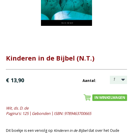
- Catechese
- Dagboeken
- Geniete boekjes
- Geschenkboekjes
- Heidelberger-Catechismus
- Heilig Avondmaal
- Heilige Doop
Kinderen in de Bijbel (N.T.)
- Kerstboeken
- Levensbeschrijving
1
€ 13,90
Aantal:
- Lijdenstijd en Pasen
- Meditaties
IN WINKELWAGEN
- Preken
Wit, ds. D. de
- Reprints
Pagina's: 125
Gebonden
ISBN: 9789463700665
- Tweedehands boeken
Bijbels
Dit boekje is een vervolg op
Kinderen in de Bijbel
dat over het Oude