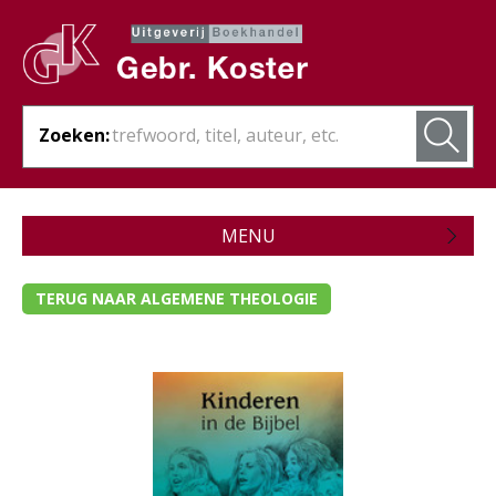
Zoeken:
MENU
Zojuist verschenen
TERUG NAAR ALGEMENE THEOLOGIE
Wordt verwacht
Theologie
- Algemene theologie
- Bijbelstudie
- Bijbelverklaring / naslagwerken