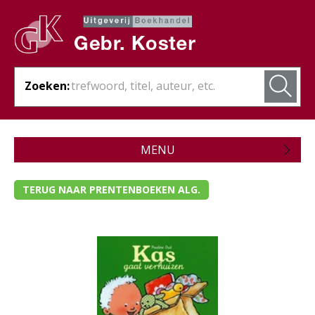
Zoeken:
MENU
Zojuist verschenen
TERUG NAAR PRENTENBOEKEN ALG.
Wordt verwacht
Theologie
Bijbels
Christelijk leven