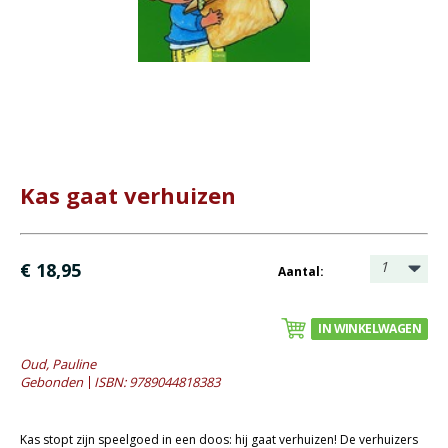
Bijbel en kind
Bijbel en jongeren
Kinderboeken tot -12
- Leesboeken 4-6 jaar
- Leesboeken 6-8 jaar
- Leesboeken 8-12 jaar
Kas gaat verhuizen
- Waargebeurde verhalen
- Prentenboeken alg.
- Prentenboeken informatief
1
€ 18,95
Aantal:
Romans
IN WINKELWAGEN
Geschiedenis
Oud, Pauline
Overig
Gebonden
ISBN: 9789044818383
Kaarten
Kas stopt zijn speelgoed in een doos: hij gaat verhuizen! De verhuizers