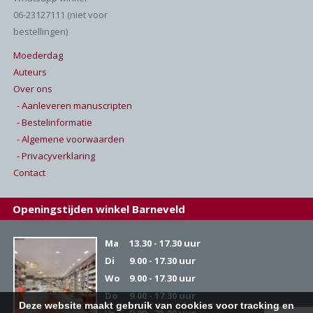
06-23127111 (niet voor
bestellingen)
Moederdag
Auteurs
Over ons
- Aanleveren manuscripten
- Bestelinformatie
- Algemene voorwaarden
- Privacyverklaring
Contact
Openingstijden winkel Barneveld
Ma
13.30 - 17.30 uur
Di
9.00 - 17.30 uur
Wo
9.00 - 17.30 uur
Do
9.00 - 17.30 uur
Deze website maakt gebruik van cookies voor tracking en