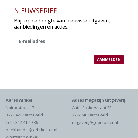
NIEUWSBRIEF
Blijf op de hoogte van nieuwste uitgaven,
aanbiedingen en acties.
Adres winkel
Adres magazijn uitgeverij
Nairacstraat 17
Anth. Fokkerstraat 73
3771 AW Barneveld
3772 MP Barneveld
Tel. 0342-41 69 86
uitgeverij@gebrkoster.nl
boekhandel@gebrkoster.nl
Whatsapp winkel