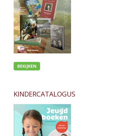
Bijbel en kind
Bijbel en jongeren
Kinderboeken tot -12
- Leesboeken 4-6 jaar
- Leesboeken 6-8 jaar
- Leesboeken 8-12 jaar
- Waargebeurde verhalen
BEKIJKEN
- Prentenboeken alg.
- Prentenboeken informatief
Romans
KINDERCATALOGUS
Geschiedenis
Overig
Kaarten