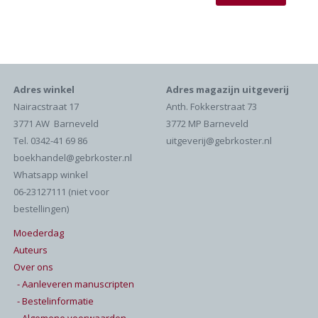
Adres winkel
Adres magazijn uitgeverij
Nairacstraat 17
Anth. Fokkerstraat 73
3771 AW Barneveld
3772 MP Barneveld
Tel. 0342-41 69 86
uitgeverij@gebrkoster.nl
boekhandel@gebrkoster.nl
Whatsapp winkel
06-23127111 (niet voor
bestellingen)
Moederdag
Auteurs
Over ons
- Aanleveren manuscripten
- Bestelinformatie