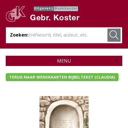
Zoeken:
MENU
Zojuist verschenen
TERUG NAAR WENSKAARTEN BIJBELTEKST (CLAUDIA)
Wordt verwacht
Theologie
Bijbels
Christelijk leven