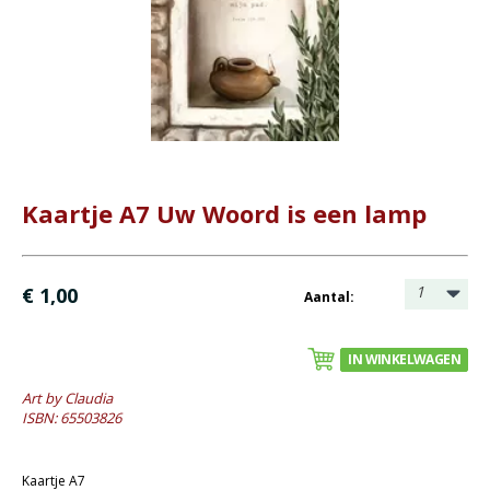
Bijbel en kind
Bijbel en jongeren
Kinderboeken tot -12
Romans
Geschiedenis
Kaartje A7 Uw Woord is een lamp
Overig
Kaarten
1
€ 1,00
Aantal:
- Wenskaarten rouw
- Wenskaarten Bijbeltekst (Claudia)
IN WINKELWAGEN
- Wenskaarten blanco
Art by Claudia
Cadeaukaarten
ISBN: 65503826
Sale
Kaartje A7